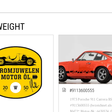
WEIGHT
#9113600555
1973 Porsche 911 Carrera RS
#9113600555 (bezeichnet als 
M472*. Motor-Nr.: 6630536, 