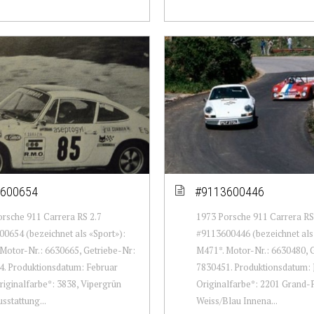
600654
#9113600446
rsche 911 Carrera RS 2.7
1973 Porsche 911 Carrera RS
0654 (bezeichnet als «Sport»):
#9113600446 (bezeichnet als 
Motor-Nr.: 6630665, Getriebe-Nr:
M471*. Motor-Nr.: 6630480, 
. Produktionsdatum: Februar
7830451. Produktionsdatum: 
riginalfarbe*: 3838, Vipergrün
Originalfarbe*: 2201 Grand-P
sstattung...
Weiss/Blau Innena...