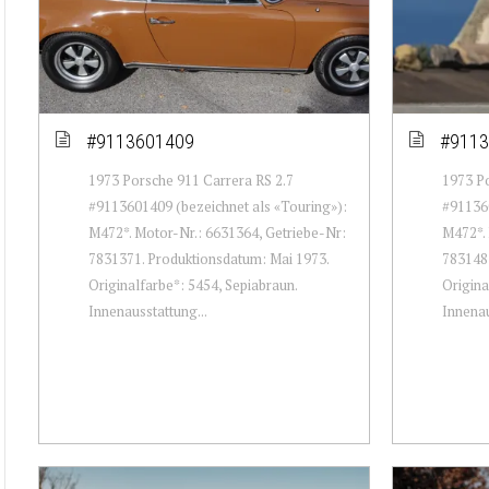
#9113601409
#9113
1973 Porsche 911 Carrera RS 2.7
1973 Po
#9113601409 (bezeichnet als «Touring»):
#911360
M472*. Motor-Nr.: 6631364, Getriebe-Nr:
M472*. 
7831371. Produktionsdatum: Mai 1973.
7831483
Originalfarbe*: 5454, Sepiabraun.
Origina
Innenausstattung...
Innenau