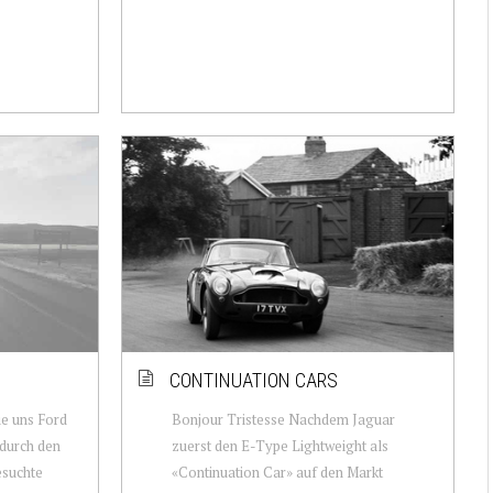
CONTINUATION CARS
ie uns Ford
Bonjour Tristesse Nachdem Jaguar
durch den
zuerst den E-Type Lightweight als
esuchte
«Continuation Car» auf den Markt