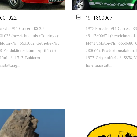
601022
#9113600671
rsche 911 Carrera RS 2.7
1973 Porsche 911 Carrera RS
1022 (bezeichnet als «Touring»):
#9113600671 (bezeichnet als
Motor-Nr.: 6631002, Getriebe-Nr:
M472*. Motor-Nr.: 6630680, 
. Produktionsdatum: April 1973.
7830667. Produktionsdatum: 
lfarbe*: 1313, Bahiarot.
1973. Originalfarbe*: 3838, V
sstattung...
Innenausstatt...