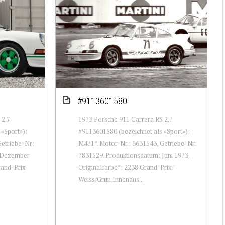
#9113601580
 2.7
1973 Porsche 911 Carrera RS 2.7
«Sport»):
#9113601580 (bezeichnet als «Sport»):
Getriebe-Nr:
M471*. Motor-Nr.: 6631543, Getriebe-Nr:
: Dezember
7831529. Produktionsdatum: Juni 1973.
rand-Prix-
Originalfarbe*: 2238 Grand-Prix-
Weiss/Grün Innenaus...