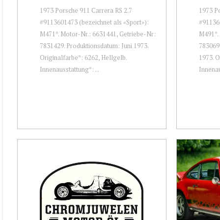
1973 Porsche 911 Carrera RS 2.7
1973 Po
#9113601473 (bezeichnet als «Sport»):
#911360
M471*. Motor-Nr.: 6631441, Getriebe-Nr:
M491*. 
7831429. Produktionsdatum: Juni 1973.
7830695
Originalfarbe*: 6262, Hellgelb.
1973. O
Innenausstattung*: ...
Innenau