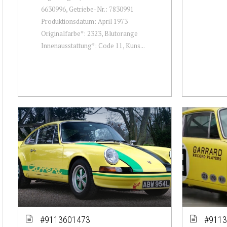
6630996, Getriebe-Nr.: 7830991
Produktionsdatum: April 1973
Originalfarbe*: 2323, Blutorange
Innenausstattung*: Code 11, Kuns...
#9113601473
#9113