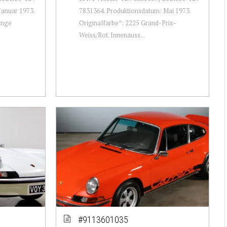
Januar 1973.
7831364. Produktionsdatum: Mai 1973.
ange
Originalfarbe*: 2225 Grand-Prix-
Weiss/Rot. Innenauss...
#9113601035