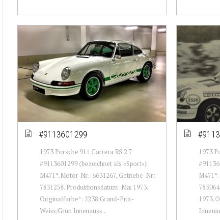
#9113601299
#9113
1973 Porsche 911 Carrera RS 2.7
1973 Po
#9113601299 (bezeichnet als «Sport»):
#911360
M471*. Motor-Nr.: 6631267, Getriebe-Nr:
M471*. 
7831258. Produktionsdatum: Mai 1973.
7830644
Originalfarbe*: 2238 Grand-Prix-
1973. O
Weiss/Grün Innenauss...
Innenau