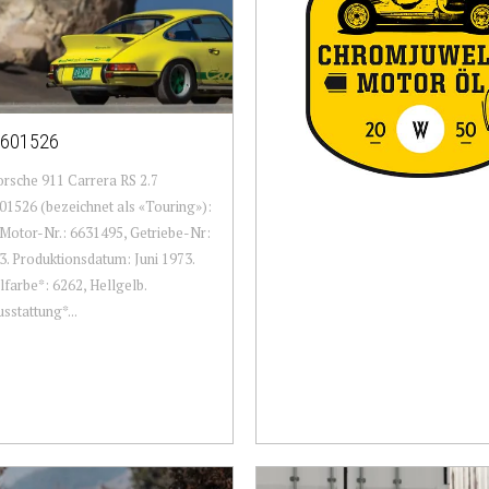
601526
rsche 911 Carrera RS 2.7
1526 (bezeichnet als «Touring»):
Motor-Nr.: 6631495, Getriebe-Nr:
. Produktionsdatum: Juni 1973.
lfarbe*: 6262, Hellgelb.
sstattung*...