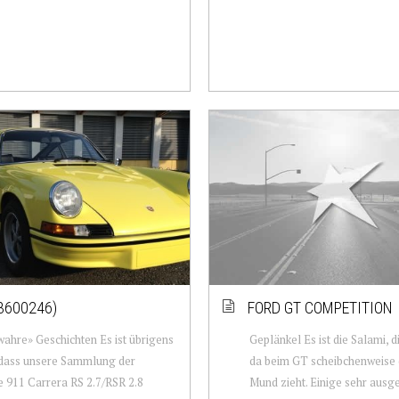
3600246)
FORD GT COMPETITION
ahre» Geschichten Es ist übrigens
Geplänkel Es ist die Salami, d
 dass unsere Sammlung der
da beim GT scheibchenweise 
 911 Carrera RS 2.7/RSR 2.8
Mund zieht. Einige sehr ausg