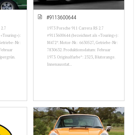
#9113600644
 2.7
1973 Porsche 911 Carrera RS 2.7
 «Touring»):
#9113600644 (bezeichnet als «Touring»):
Getriebe-Nr:
M472*. Motor-Nr.: 6630527, Getriebe-Nr:
Februar
7830632. Produktionsdatum: Februar
ipergrün.
1973. Originalfarbe*: 2323, Blutorange.
Innenausstat...