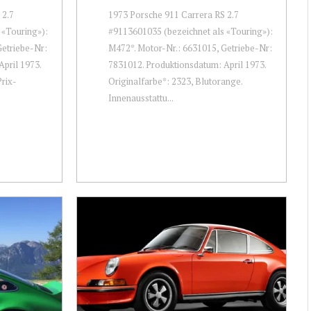
 2.7
1973 Porsche 911 Carrera RS 2.7
 «Touring»):
#9113601035 (bezeichnet als «Touring»):
Getriebe-Nr:
M472*. Motor-Nr.: 6631015, Getriebe-Nr:
pril 1973.
7831012. Produktionsdatum: April 1973.
rix-
Originalfarbe*: 2323, Blutorange.
Innenausstattu...