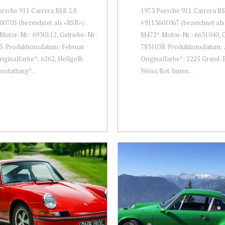
rsche 911 Carrera RSR 2.8
1973 Porsche 911 Carrera RS
0705 (bezeichnet als «RSR»):
#9113601067 (bezeichnet als
Motor-Nr.: 6930112, Getriebe-Nr:
M472*. Motor-Nr.: 6631040, 
. Produktionsdatum: Februar
7831038. Produktionsdatum: A
riginalfarbe*: 6262, Hellgelb.
Originalfarbe*: 2225 Grand-P
sstattung*...
Weiss/Rot. Innen...