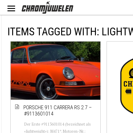
ITEMS TAGGED WITH: LIGHT
PORSCHE 911 CARRERA RS 2.7 –
#9113601014
Der Erste #9113601014 (bezeichnet als
«lightweight»): M471*. Motoren-Nr.: