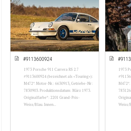
#9113600924
#9113
1973 Porsche 911 Carrera RS 2.7
1973 Po
#9113600924 (bezeichnet als «Touring»):
#911360
M472*. Motor-Nr.: 6630913, Getriebe-Nr:
M472*. 
7830903. Produktionsdatum: März 1973.
7831262
Originalfarbe*: 2201 Grand-Prix-
Origina
Weiss/Blau. Innen...
Weiss/B