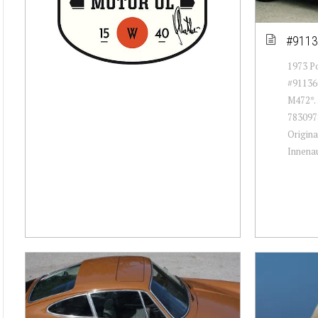
#9113
1973 Po
#911360
M472*. 
7830978
Origina
Innenau