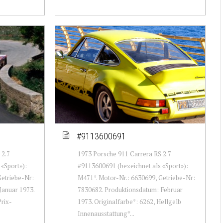
#9113600691
 2.7
1973 Porsche 911 Carrera RS 2.7
«Sport»):
#9113600691 (bezeichnet als «Sport»):
Getriebe-Nr:
M471*. Motor-Nr.: 6630699, Getriebe-Nr:
Januar 1973.
7830682. Produktionsdatum: Februar
rix-
1973. Originalfarbe*: 6262, Hellgelb
Innenausstattung*...