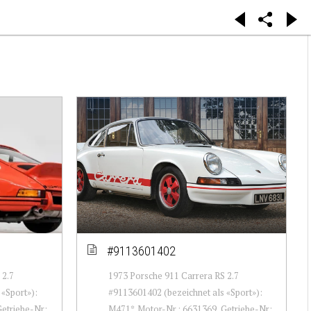
#9113601402
 2.7
1973 Porsche 911 Carrera RS 2.7
«Sport»):
#9113601402 (bezeichnet als «Sport»):
Getriebe-Nr:
M471*. Motor-Nr.: 6631369, Getriebe-Nr: