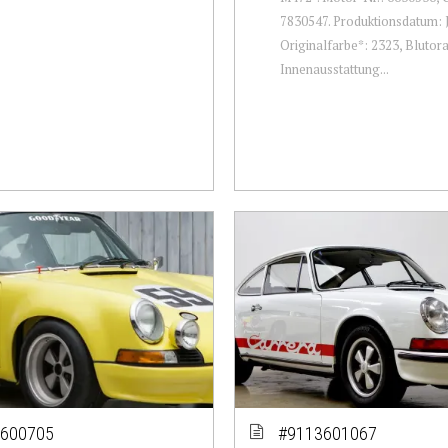
7830547. Produktionsdatum: 
Originalfarbe*: 2323, Blutor
Innenausstattung...
600705
#9113601067