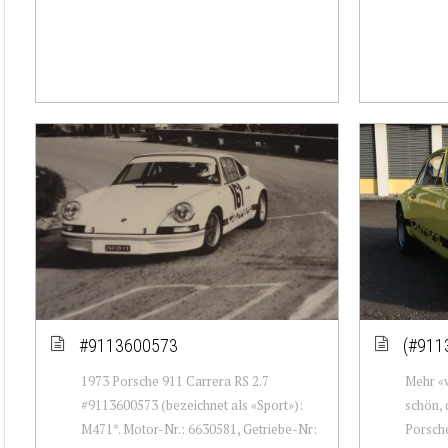
#9113600573
(#911
1973 Porsche 911 Carrera RS 2.7
Mehr «w
#9113600573 (bezeichnet als «Sport»):
schön,
M471*. Motor-Nr.: 6630581, Getriebe-Nr:
Porsche