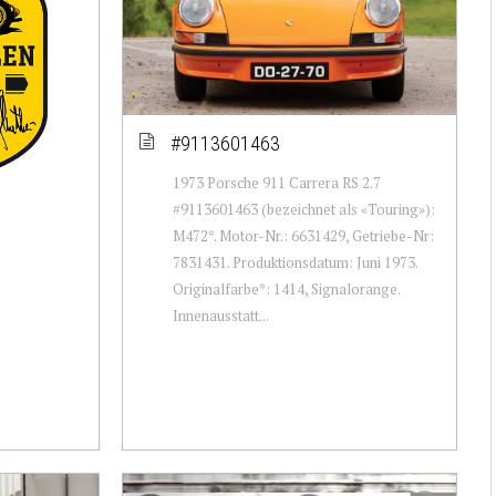
#9113601463
1973 Porsche 911 Carrera RS 2.7
#9113601463 (bezeichnet als «Touring»):
M472*. Motor-Nr.: 6631429, Getriebe-Nr:
7831431. Produktionsdatum: Juni 1973.
Originalfarbe*: 1414, Signalorange.
Innenausstatt...