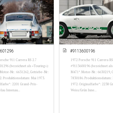
601296
#9113600196
rsche 911 Carrera RS 2.7
1972 Porsche 911 Carrera RS
1296 (bezeichnet als «Touring»):
#9113600196 (bezeichnet als 
Motor-Nr.: 6631262, Getriebe-Nr:
M471*. Motor-Nr.: 6630219, 
. Produktionsdatum: Mai 1973.
7830186. Produktionsdatum
lfarbe*: 2201 Grand-Prix-
1972. Originalfarbe*: 2238 G
lau Innenau...
Weiss/Grün Inne...