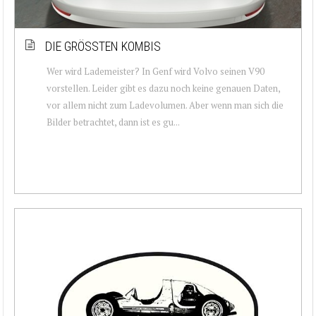
DIE GRÖSSTEN KOMBIS
Wer wird Lademeister? In Genf wird Volvo seinen V90
vorstellen. Leider gibt es dazu noch keine genauen Daten,
vor allem nicht zum Ladevolumen. Aber wenn man sich die
Bilder betrachtet, dann ist es gu...