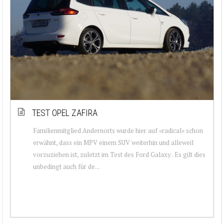
TEST OPEL ZAFIRA
Familienmitglied Andernorts wurde hier auf «radical» schon
erwähnt, dass ein MPV einem SUV weiterhin und alleweil
vorzuziehen ist, zuletzt im Test des Ford Galaxy . Es gilt dies
unbedingt auch für de...