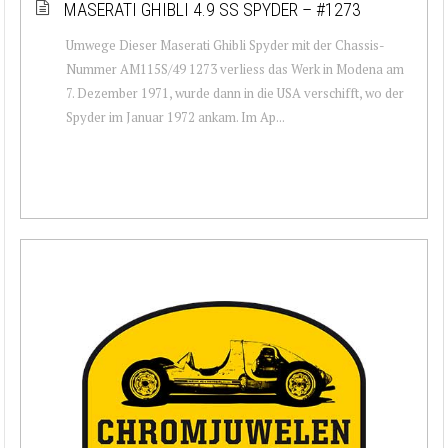
MASERATI GHIBLI 4.9 SS SPYDER – #1273
Umwege Dieser Maserati Ghibli Spyder mit der Chassis-
Nummer AM115S/49 1273 verliess das Werk in Modena am
7. Dezember 1971, wurde dann in die USA verschifft, wo der
Spyder im Januar 1972 ankam. Im Ap...