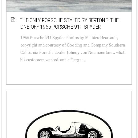
THE ONLY PORSCHE STYLED BY BERTONE: THE
ONE-OFF 1966 PORSCHE 911 SPYDER
1966 Porsche 911 Spyder. Photos by Mathieu Heurtault,
copyright and courtesy of Gooding and Company. Southern
California Porsche dealer Johnny von Neumann knew what
his customers wanted, and a Targa ...