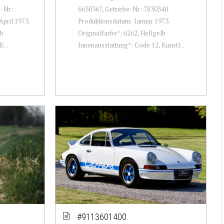
e-Nr:
6630367, Getriebe-Nr: 7830340.
pril 1973.
Produktionsdatum: Januar 1973.
lb
Originalfarbe*: 6262, Hellgelb
...
Innenausstattung*: Code 12, Kunstl...
#9113601400