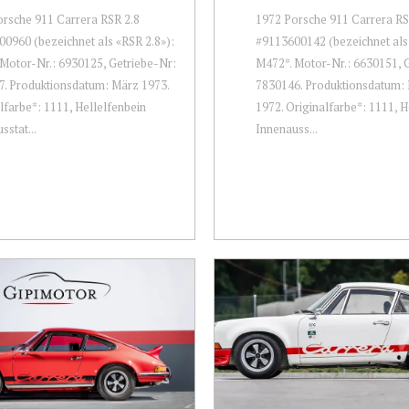
rsche 911 Carrera RSR 2.8
1972 Porsche 911 Carrera RS
0960 (bezeichnet als «RSR 2.8»):
#9113600142 (bezeichnet als
Motor-Nr.: 6930125, Getriebe-Nr:
M472*. Motor-Nr.: 6630151, 
. Produktionsdatum: März 1973.
7830146. Produktionsdatum
lfarbe*: 1111, Hellelfenbein
1972. Originalfarbe*: 1111, H
sstat...
Innenauss...