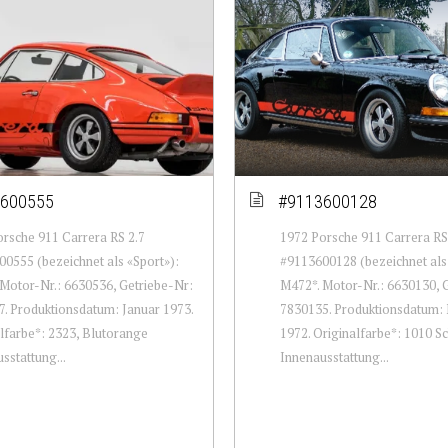
600555
#9113600128
rsche 911 Carrera RS 2.7
1972 Porsche 911 Carrera RS
0555 (bezeichnet als «Sport»):
#9113600128 (bezeichnet als
Motor-Nr.: 6630536, Getriebe-Nr:
M472*. Motor-Nr.: 6630130, 
. Produktionsdatum: Januar 1973.
7830135. Produktionsdatum
lfarbe*: 2323, Blutorange
1972. Originalfarbe*: 1010 S
sstattung...
Innenausstattung...