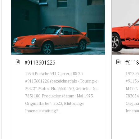
#9113601226
#9113
1973 Porsche 911 Carrera RS 2.7
1973 Po
#9113601226 (bezeichnet als «Touring»):
#911360
M472*. Motor-Nr.: 6631190, Getriebe-Nr:
M472*. 
7831180. Produktionsdatum: Mai 1973.
7830547
Originalfarbe*: 2323, Blutorange
Origina
Innenausstattung*...
Innenau