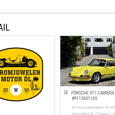
AIL
PORSCHE 911 CARRERA 
#9113601165
Bestens dokumentiert 91136
(bezeichnet als «Touring»): 