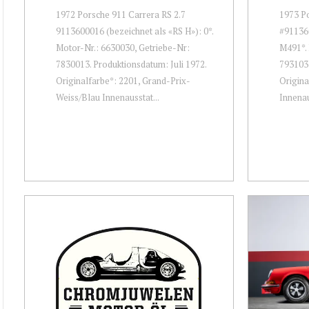
1972 Porsche 911 Carrera RS 2.7
1973 Po
9113600016 (bezeichnet als «RS H»): 0*.
#911360
Motor-Nr.: 6630030, Getriebe-Nr:
M491*. 
7830013. Produktionsdatum: Juli 1972.
7931037
Originalfarbe*: 2201, Grand-Prix-
Origina
Weiss/Blau Innenausstat...
Innenau