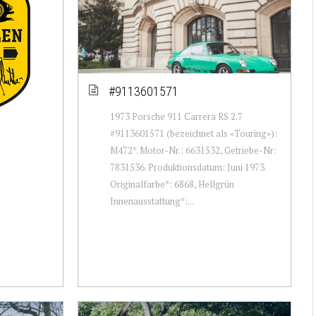
#9113601571
1973 Porsche 911 Carrera RS 2.7
#9113601571 (bezeichnet als «Touring»):
M472*. Motor-Nr.: 6631532, Getriebe-Nr:
7831536. Produktionsdatum: Juni 1973.
Originalfarbe*: 6868, Hellgrün
Innenausstattung*:...