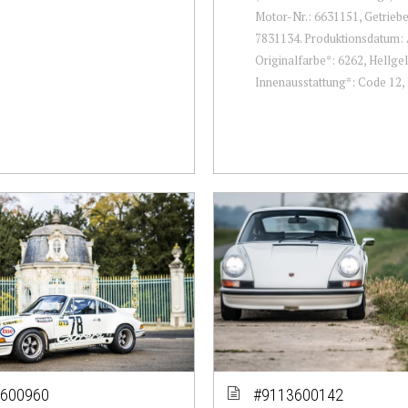
Motor-Nr.: 6631151, Getrieb
7831134. Produktionsdatum: A
Originalfarbe*: 6262, Hellge
Innenausstattung*: Code 12, K
600960
#9113600142