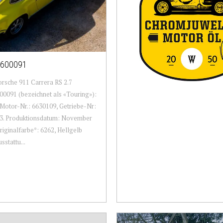
600091
rsche 911 Carrera RS 2.7
0091 (bezeichnet als «Touring»):
Motor-Nr.: 6630109, Getriebe-Nr:
3. Produktionsdatum: November
riginalfarbe*: 6262, Hellgelb
sstattu...