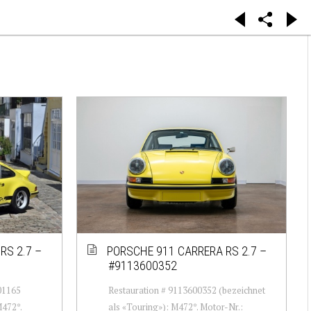
RS 2.7 –
PORSCHE 911 CARRERA RS 2.7 –
#9113600352
01165
Restauration # 9113600352 (bezeichnet
M472*.
als «Touring»): M472*. Motor-Nr.: