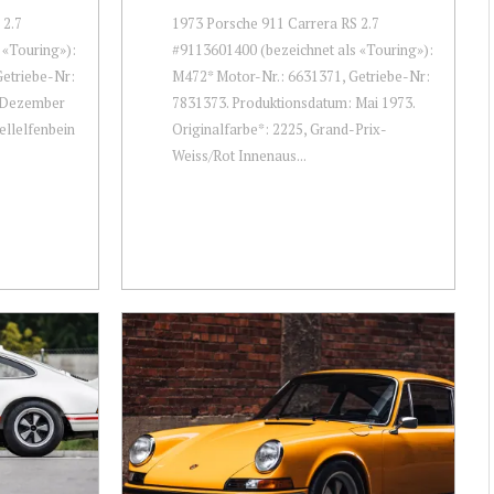
 2.7
1973 Porsche 911 Carrera RS 2.7
 «Touring»):
#9113601400 (bezeichnet als «Touring»):
Getriebe-Nr:
M472* Motor-Nr.: 6631371, Getriebe-Nr:
: Dezember
7831373. Produktionsdatum: Mai 1973.
ellelfenbein
Originalfarbe*: 2225, Grand-Prix-
Weiss/Rot Innenaus...