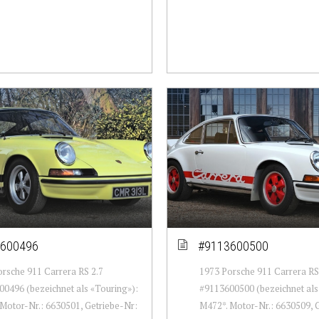
600496
#9113600500
rsche 911 Carrera RS 2.7
1973 Porsche 911 Carrera RS
0496 (bezeichnet als «Touring»):
#9113600500 (bezeichnet als
Motor-Nr.: 6630501, Getriebe-Nr:
M472*. Motor-Nr.: 6630509, 