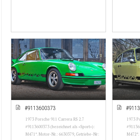
#9113600373
#9113
1973 Porsche 911 Carrera RS 2.7
1973 Po
#9113600373 (bezeichnet als «Sport»):
#911360
M471*. Motor-Nr.: 6630379, Getriebe-Nr:
M472*. 