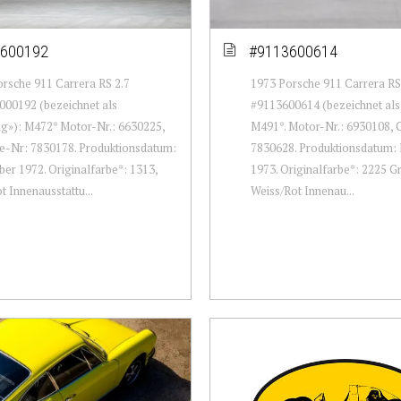
600192
#9113600614
rsche 911 Carrera RS 2.7
1973 Porsche 911 Carrera RS
00192 (bezeichnet als
#9113600614 (bezeichnet als
g»): M472* Motor-Nr.: 6630225,
M491*. Motor-Nr.: 6930108, 
e-Nr: 7830178. Produktionsdatum:
7830628. Produktionsdatum: 
r 1972. Originalfarbe*: 1313,
1973. Originalfarbe*: 2225 G
t Innenausstattu...
Weiss/Rot Innenau...