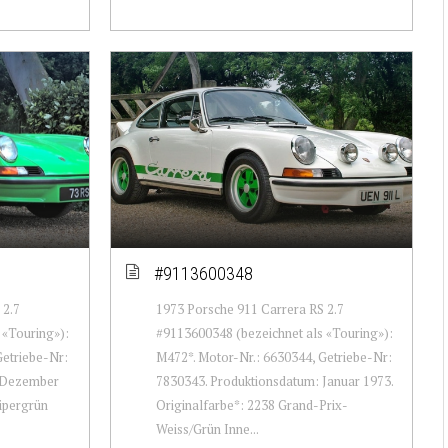
#9113600348
 2.7
1973 Porsche 911 Carrera RS 2.7
 «Touring»):
#9113600348 (bezeichnet als «Touring»):
Getriebe-Nr:
M472*. Motor-Nr.: 6630344, Getriebe-Nr:
: Dezember
7830343. Produktionsdatum: Januar 1973.
Vipergrün
Originalfarbe*: 2238 Grand-Prix-
Weiss/Grün Inne...