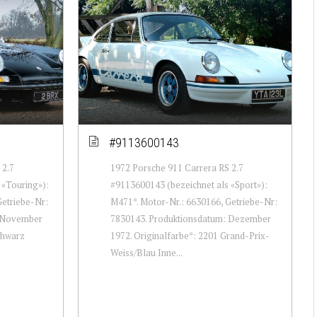
#9113600143
 2.7
1972 Porsche 911 Carrera RS 2.7
 «Touring»):
#9113600143 (bezeichnet als «Sport»):
Getriebe-Nr:
M471*. Motor-Nr.: 6630166, Getriebe-Nr:
: November
7830143. Produktionsdatum: Dezember
chwarz
1972. Originalfarbe*: 2201 Grand-Prix-
Weiss/Blau Inne...