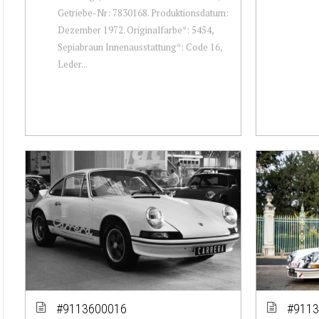
Getriebe-Nr: 7830168. Produktionsdatum:
Dezember 1972. Originalfarbe*: 5454,
Sepiabraun Innenausstattung*: Code 16,
Leder...
#9113600016
#9113