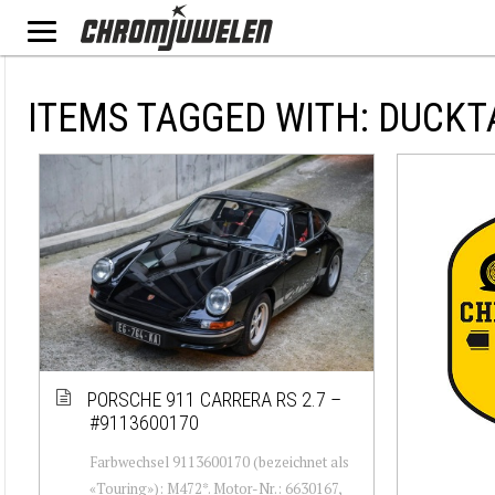
ITEMS TAGGED WITH: DUCKT
PORSCHE 911 CARRERA RS 2.7 –
#9113600170
Farbwechsel 9113600170 (bezeichnet als
«Touring»): M472*. Motor-Nr.: 6630167,