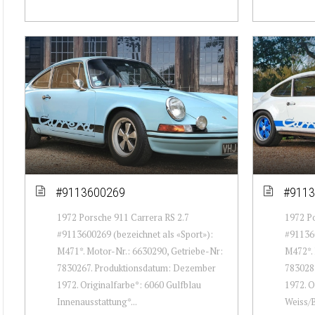
#9113600269
#9113
1972 Porsche 911 Carrera RS 2.7
1972 Po
#9113600269 (bezeichnet als «Sport»):
#911360
M471*. Motor-Nr.: 6630290, Getriebe-Nr:
M472*. 
7830267. Produktionsdatum: Dezember
783028
1972. Originalfarbe*: 6060 Gulfblau
1972. O
Innenausstattung*...
Weiss/B