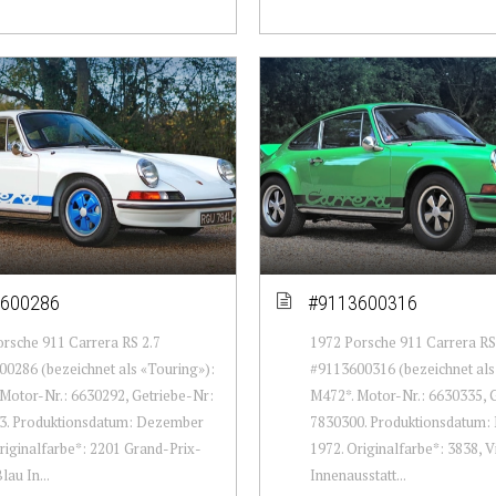
600286
#9113600316
rsche 911 Carrera RS 2.7
1972 Porsche 911 Carrera RS
0286 (bezeichnet als «Touring»):
#9113600316 (bezeichnet als
Motor-Nr.: 6630292, Getriebe-Nr:
M472*. Motor-Nr.: 6630335, 
3. Produktionsdatum: Dezember
7830300. Produktionsdatum
riginalfarbe*: 2201 Grand-Prix-
1972. Originalfarbe*: 3838, 
lau In...
Innenausstatt...