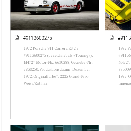
#9113600275
#9113
1972 Porsche 911 Carrera RS 2.7
1972 Po
#9113600275 (bezeichnet als «Touring»):
#911360
M472*. Motor-Nr.: 6630288, Getriebe-Nr:
M472*. 
7830250. Produktionsdatum: Dezember
783009
1972. Originalfarbe*: 2225 Grand-Prix-
1972. O
Weiss/Rot Inn...
Innenau