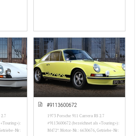
#9113600672
 2.7
1973 Porsche 911 Carrera RS 2.7
 «Touring»):
#9113600672 (bezeichnet als «Touring»):
Getriebe-Nr:
M472*. Motor-Nr.: 6630676, Getriebe-Nr: