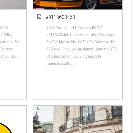
#9113600460
R 2.8
1973 Porsche 911 Carrera RS 2.7
 «RSR»):
#9113600460 (bezeichnet als «Touring»):
Getriebe-Nr:
M472*. Motor-Nr.: 6630459, Getriebe-Nr:
Februar
7830441. Produktionsdatum: Januar 1973.
rand-Prix-
Originalfarbe*: 5252 Signalgelb
Innenausstattun...