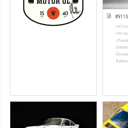
#9113
1972 Po
#911360
«Tourin
Getrieb
Dezembe
Bahiaro