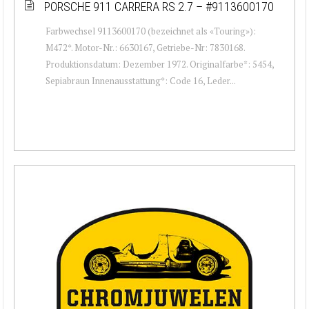
PORSCHE 911 CARRERA RS 2.7 – #9113600170
Farbwechsel 9113600170 (bezeichnet als «Touring»):
M472*. Motor-Nr.: 6630167, Getriebe-Nr: 7830168.
Produktionsdatum: Dezember 1972. Originalfarbe*: 5454,
Sepiabraun Innenausstattung*: Code 16, Leder...