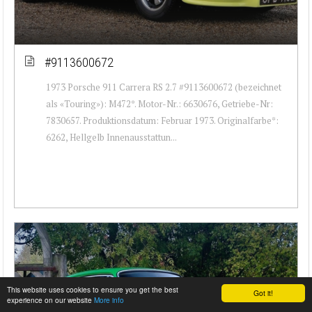
#9113600672
1973 Porsche 911 Carrera RS 2.7 #9113600672 (bezeichnet
als «Touring»): M472*. Motor-Nr.: 6630676, Getriebe-Nr:
7830657. Produktionsdatum: Februar 1973. Originalfarbe*:
6262, Hellgelb Innenausstattun...
This website uses cookies to ensure you get the best
Got it!
experience on our website
More info