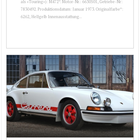
als «Touring»): M472*. Motor-Nr.: 6630501, Getriebe-Nr:
7830492. Produktionsdatum: Januar 1973. Originalfarbe*:
6262, Hellgelb Innenausstattung...