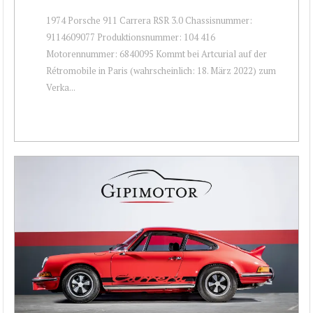
1974 Porsche 911 Carrera RSR 3.0 Chassisnummer:
9114609077 Produktionsnummer: 104 416
Motorennummer: 6840095 Kommt bei Artcurial auf der
Rétromobile in Paris (wahrscheinlich: 18. März 2022) zum
Verka...