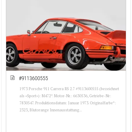
#9113600555
1973 Porsche 911 Carrera RS 2.7 #9113600555 (bezeichnet
als «Sport»): M472*. Motor-Nr.: 6630536, Getriebe-Nr:
7830547. Produktionsdatum: Januar 1973. Originalfarbe*:
2323, Blutorange Innenausstattung...