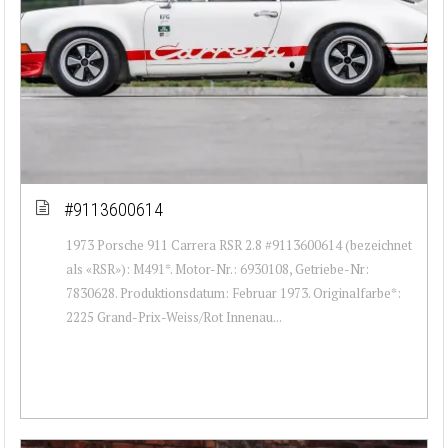
#9113600614
1973 Porsche 911 Carrera RSR 2.8 #9113600614 (bezeichnet
als «RSR»): M491*. Motor-Nr.: 6930108, Getriebe-Nr:
7830628. Produktionsdatum: Februar 1973. Originalfarbe*:
2225 Grand-Prix-Weiss/Rot Innenau...