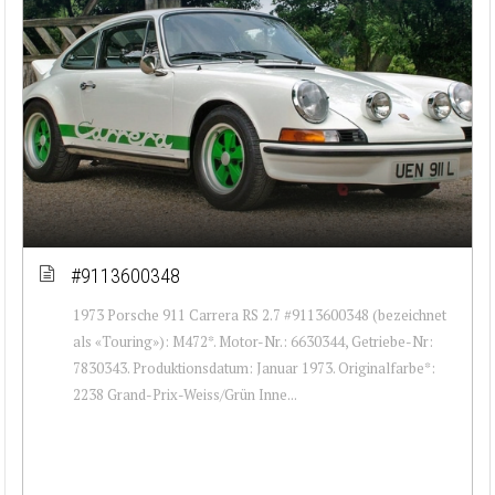
#9113600348
1973 Porsche 911 Carrera RS 2.7 #9113600348 (bezeichnet
als «Touring»): M472*. Motor-Nr.: 6630344, Getriebe-Nr:
7830343. Produktionsdatum: Januar 1973. Originalfarbe*:
2238 Grand-Prix-Weiss/Grün Inne...