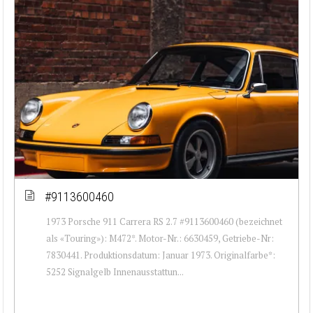
#9113600460
1973 Porsche 911 Carrera RS 2.7 #9113600460 (bezeichnet
als «Touring»): M472*. Motor-Nr.: 6630459, Getriebe-Nr:
7830441. Produktionsdatum: Januar 1973. Originalfarbe*:
5252 Signalgelb Innenausstattun...