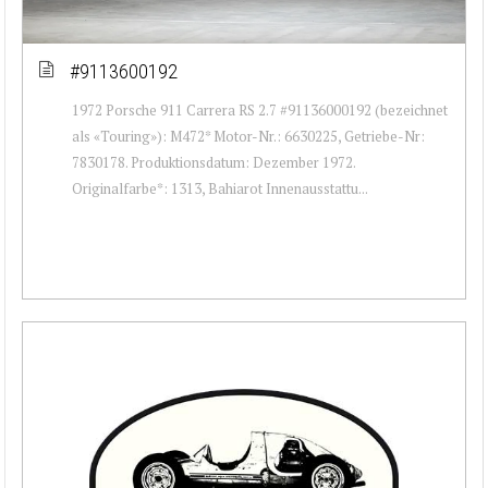
#9113600192
1972 Porsche 911 Carrera RS 2.7 #91136000192 (bezeichnet
als «Touring»): M472* Motor-Nr.: 6630225, Getriebe-Nr:
7830178. Produktionsdatum: Dezember 1972.
Originalfarbe*: 1313, Bahiarot Innenausstattu...