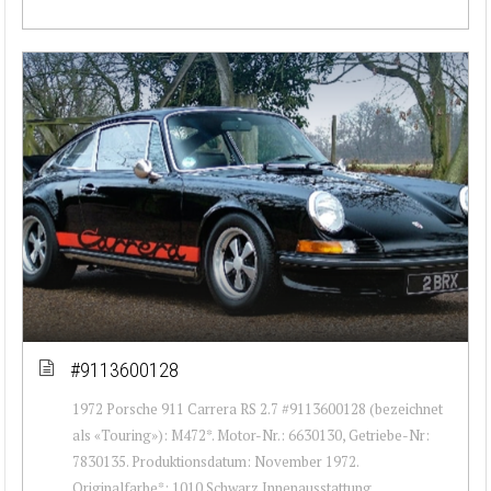
#9113600128
1972 Porsche 911 Carrera RS 2.7 #9113600128 (bezeichnet
als «Touring»): M472*. Motor-Nr.: 6630130, Getriebe-Nr:
7830135. Produktionsdatum: November 1972.
Originalfarbe*: 1010 Schwarz Innenausstattung...