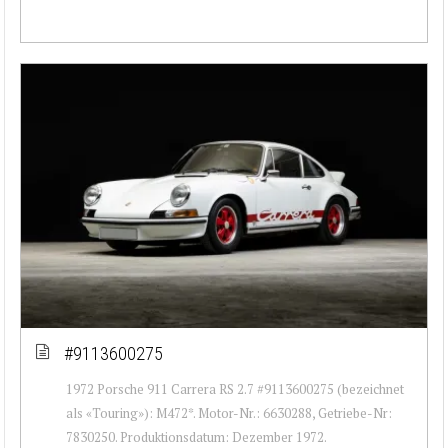
#9113600275
1972 Porsche 911 Carrera RS 2.7 #9113600275 (bezeichnet
als «Touring»): M472*. Motor-Nr.: 6630288, Getriebe-Nr:
7830250. Produktionsdatum: Dezember 1972.