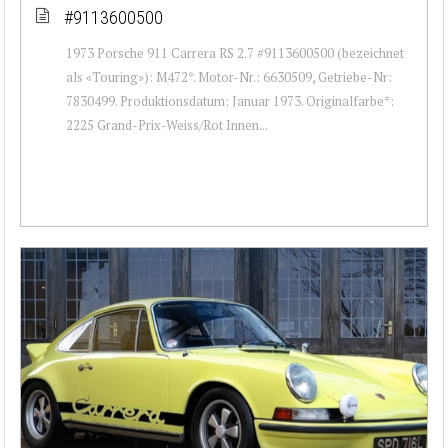
#9113600500
1973 Porsche 911 Carrera RS 2.7 #9113600500 (bezeichnet
als «Touring»): M472*. Motor-Nr.: 6630509, Getriebe-Nr:
7830499. Produktionsdatum: Januar 1973. Originalfarbe*:
2225 Grand-Prix-Weiss/Rot Innen...