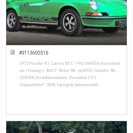
#9113600316
1972 Porsche 911 Carrera RS 2.7 #9113600316 (bezeichnet
als «Touring»): M472*. Motor-Nr.: 6630335, Getriebe-Nr:
7830300. Produktionsdatum: Dezember 1972.
Originalfarbe*: 3838, Vipergrün Innenausstatt...