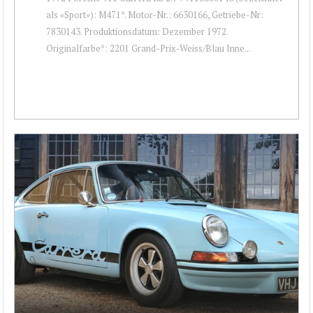
als «Sport»): M471*. Motor-Nr.: 6630166, Getriebe-Nr:
7830143. Produktionsdatum: Dezember 1972.
Originalfarbe*: 2201 Grand-Prix-Weiss/Blau Inne...