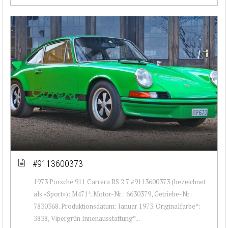
#9113600373
1973 Porsche 911 Carrera RS 2.7 #9113600373 (bezeichnet
als «Sport»): M471*. Motor-Nr.: 6630379, Getriebe-Nr:
7830368. Produktionsdatum: Januar 1973. Originalfarbe*:
3838, Vipergrün Innenausstattung*...