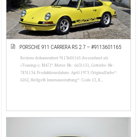
PORSCHE 911 CARRERA RS 2.7 – #9113601165
Bestens dokumentiert 9113601165 (bezeichnet als
«Touring»): M472*. Motor-Nr.: 6631151, Getriebe-Nr:
7831134. Produktionsdatum: April 1973. Originalfarbe*:
6262, Hellgelb Innenausstattung*: Code 12, K...