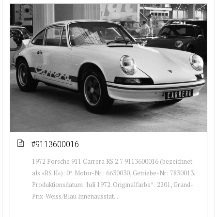
#9113600016
1972 Porsche 911 Carrera RS 2.7 9113600016 (bezeichnet
als «RS H»): 0*. Motor-Nr.: 6630030, Getriebe-Nr: 7830013.
Produktionsdatum: Juli 1972. Originalfarbe*: 2201, Grand-
Prix-Weiss/Blau Innenausstat...