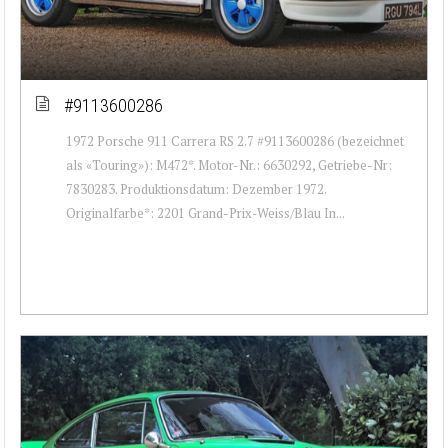
#9113600286
1972 Porsche 911 Carrera RS 2.7 #9113600286 (bezeichnet
als «Touring»): M472*. Motor-Nr.: 6630292, Getriebe-Nr:
7830283. Produktionsdatum: Dezember 1972.
Originalfarbe*: 2201 Grand-Prix-Weiss/Blau In...