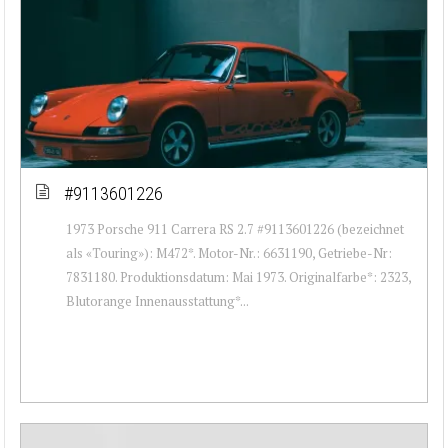
#9113601226
1973 Porsche 911 Carrera RS 2.7 #9113601226 (bezeichnet
als «Touring»): M472*. Motor-Nr.: 6631190, Getriebe-Nr:
7831180. Produktionsdatum: Mai 1973. Originalfarbe*: 2323,
Blutorange Innenausstattung*...