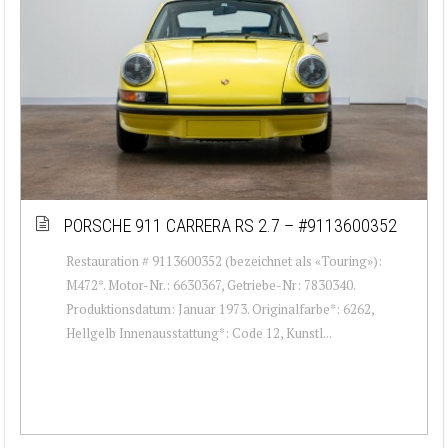
PORSCHE 911 CARRERA RS 2.7 – #9113600352
Restauration # 9113600352 (bezeichnet als «Touring»):
M472*. Motor-Nr.: 6630367, Getriebe-Nr: 7830340.
Produktionsdatum: Januar 1973. Originalfarbe*: 6262,
Hellgelb Innenausstattung*: Code 12, Kunstl...