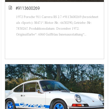
#9113600269
1972 Porsche 911 Carrera RS 2.7 #9113600269 (bezeichnet
als «Sport»): M471*. Motor-Nr.: 6630290, Getriebe-Nr:
7830267. Produktionsdatum: Dezember 1972.
Originalfarbe*: 6060 Gulfblau Innenausstattung*...