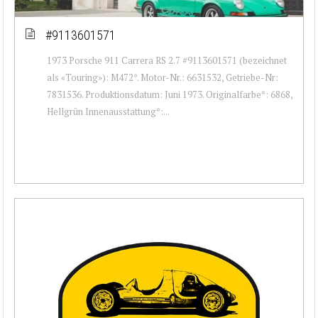
#9113601571
1973 Porsche 911 Carrera RS 2.7 #9113601571 (bezeichnet
als «Touring»): M472*. Motor-Nr.: 6631532, Getriebe-Nr:
7831536. Produktionsdatum: Juni 1973. Originalfarbe*: 6868,
Hellgrün Innenausstattung*:...