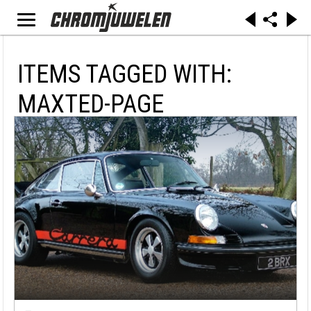
ITEMS TAGGED WITH:
MAXTED-PAGE