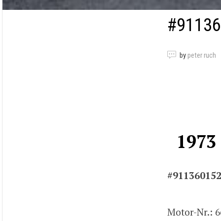
#91136
by
peter ruch
1973
#91136015
Motor-Nr.: 6