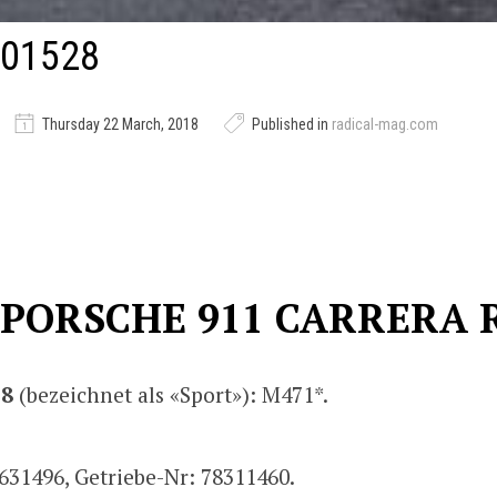
01528
Thursday 22 March, 2018
Published in
radical-mag.com
 PORSCHE 911 CARRERA R
28
(bezeichnet als «Sport»): M471*.
631496, Getriebe-Nr: 78311460.