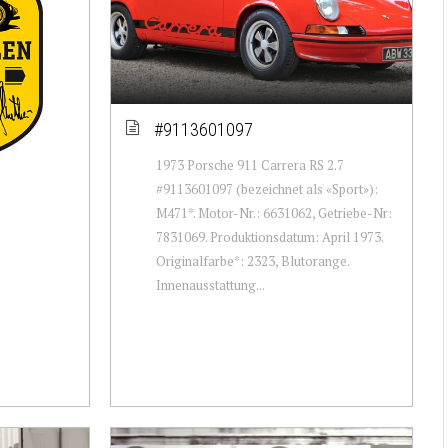
#9113601097
1973 Porsche 911 Carrera RS 2.7
#9113601097 (bezeichnet als «Sport»):
M471*. Motor-Nr.: 6631062, Getriebe-Nr:
7831069. Produktionsdatum: April 1973.
Originalfarbe*: 2323, Blutorange.
Innenausstattung...