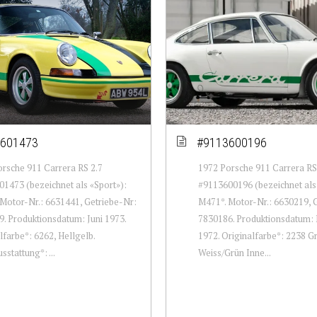
601473
#9113600196
rsche 911 Carrera RS 2.7
1972 Porsche 911 Carrera RS
1473 (bezeichnet als «Sport»):
#9113600196 (bezeichnet als 
Motor-Nr.: 6631441, Getriebe-Nr:
M471*. Motor-Nr.: 6630219, 
. Produktionsdatum: Juni 1973.
7830186. Produktionsdatum
lfarbe*: 6262, Hellgelb.
1972. Originalfarbe*: 2238 G
sstattung*: ...
Weiss/Grün Inne...