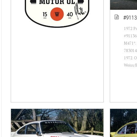
#9113
1972 Po
#911360
M471*. 
783014
1972. O
Weiss/B