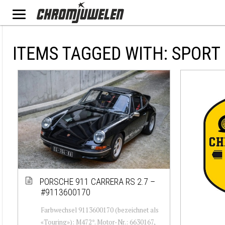
ITEMS TAGGED WITH: SPORT
PORSCHE 911 CARRERA RS 2.7 –
#9113600170
Farbwechsel 9113600170 (bezeichnet als
«Touring»): M472*. Motor-Nr.: 6630167,