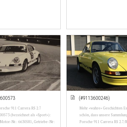
600573
(#9113600246)
rsche 911 Carrera RS 2.7
Mehr «wahre» Geschichten Es 
0573 (bezeichnet als «Sport»):
schön, dass unsere Sammlun
Motor-Nr.: 6630581, Getriebe-Nr:
Porsche 911 Carrera RS 2.7/R