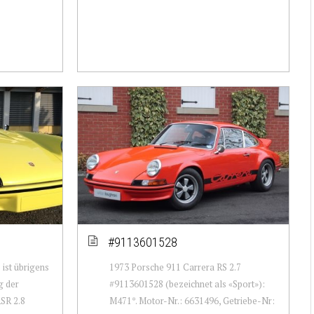
#9113601528
ist übrigens
1973 Porsche 911 Carrera RS 2.7
g der
#9113601528 (bezeichnet als «Sport»):
SR 2.8
M471*. Motor-Nr.: 6631496, Getriebe-Nr: