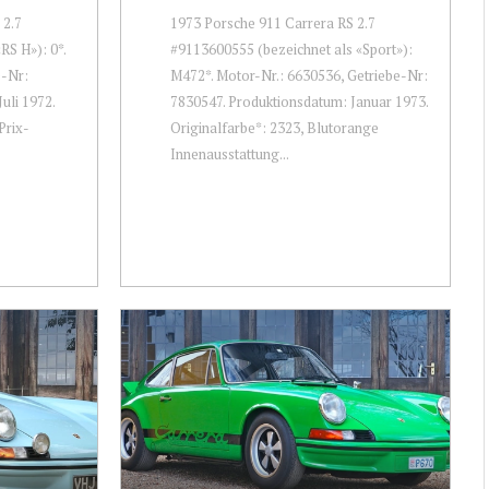
 2.7
1973 Porsche 911 Carrera RS 2.7
RS H»): 0*.
#9113600555 (bezeichnet als «Sport»):
e-Nr:
M472*. Motor-Nr.: 6630536, Getriebe-Nr:
uli 1972.
7830547. Produktionsdatum: Januar 1973.
Prix-
Originalfarbe*: 2323, Blutorange
Innenausstattung...