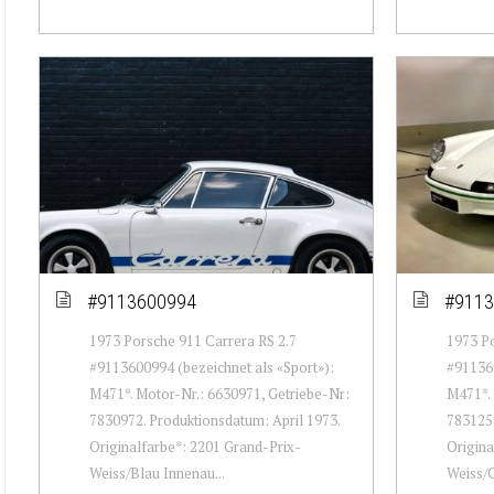
#9113600994
#9113
1973 Porsche 911 Carrera RS 2.7
1973 Po
#9113600994 (bezeichnet als «Sport»):
#911360
M471*. Motor-Nr.: 6630971, Getriebe-Nr:
M471*. 
7830972. Produktionsdatum: April 1973.
7831258
Originalfarbe*: 2201 Grand-Prix-
Origina
Weiss/Blau Innenau...
Weiss/G