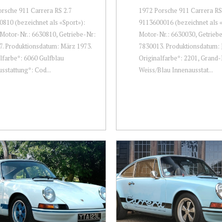
rsche 911 Carrera RS 2.7
1972 Porsche 911 Carrera RS
810 (bezeichnet als «Sport»):
9113600016 (bezeichnet als «
Motor-Nr.: 6630810, Getriebe-Nr:
Motor-Nr.: 6630030, Getrieb
. Produktionsdatum: März 1973.
7830013. Produktionsdatum: J
lfarbe*: 6060 Gulfblau
Originalfarbe*: 2201, Grand-
sstattung*: Cod...
Weiss/Blau Innenausstat...