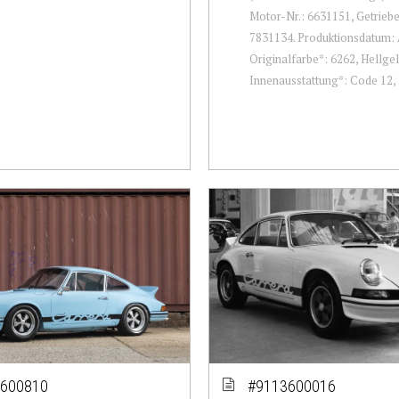
Motor-Nr.: 6631151, Getrieb
7831134. Produktionsdatum: A
Originalfarbe*: 6262, Hellge
Innenausstattung*: Code 12, K
600810
#9113600016