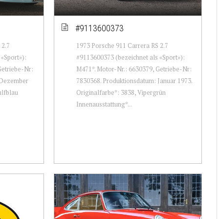
#9113600373
 2.7
1973 Porsche 911 Carrera RS 2.7
«Sport»):
#9113600373 (bezeichnet als «Sport»):
Getriebe-Nr:
M471*. Motor-Nr.: 6630379, Getriebe-Nr:
 Dezember
7830368. Produktionsdatum: Januar 1973.
ulfblau
Originalfarbe*: 3838, Vipergrün
Innenausstattung*...