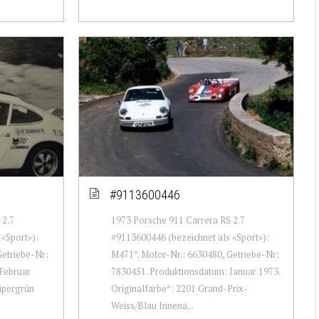
#9113600446
 2.7
1973 Porsche 911 Carrera RS 2.7
«Sport»):
#9113600446 (bezeichnet als «Sport»):
Getriebe-Nr:
M471*. Motor-Nr.: 6630480, Getriebe-Nr:
Februar
7830451. Produktionsdatum: Januar 1973.
Vipergrün
Originalfarbe*: 2201 Grand-Prix-
Weiss/Blau Innena...