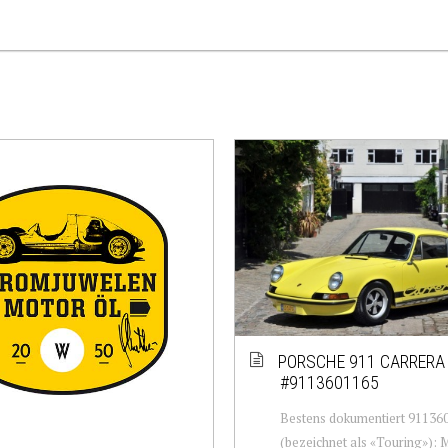
PORSCHE 911 CARRERA 
#9113601165
Bestens dokumentiert 91136
(bezeichnet als «Touring»): 