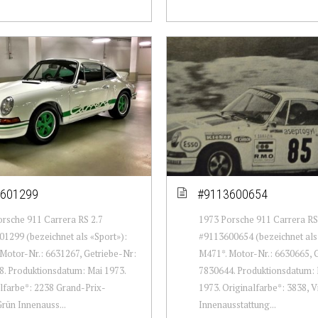
601299
#9113600654
rsche 911 Carrera RS 2.7
1973 Porsche 911 Carrera RS
1299 (bezeichnet als «Sport»):
#9113600654 (bezeichnet als 
Motor-Nr.: 6631267, Getriebe-Nr:
M471*. Motor-Nr.: 6630665, 
. Produktionsdatum: Mai 1973.
7830644. Produktionsdatum: 
lfarbe*: 2238 Grand-Prix-
1973. Originalfarbe*: 3838, 
rün Innenauss...
Innenausstattung...