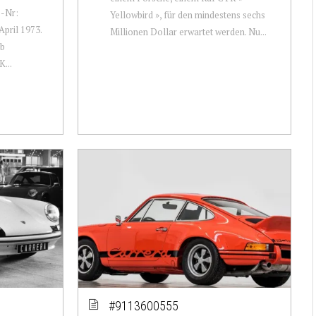
e-Nr:
Yellowbird », für den mindestens sechs
pril 1973.
Millionen Dollar erwartet werden. Nu...
lb
...
#9113600555