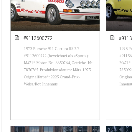
#9113600772
#9113
1973 Porsche 911 Carrera RS 2.7
1973 Po
#9113600772 (bezeichnet als «Sport»):
#911360
M471*. Motor-Nr.: 6630764, Getriebe-Nr:
M471*. 
7830765. Produktionsdatum: März 1973.
7830929
Originalfarbe*: 2225 Grand-Prix-
Origina
Weiss/Rot. Innenaus...
Innenau