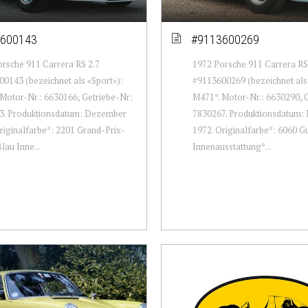
600143
#9113600269
rsche 911 Carrera RS 2.7
1972 Porsche 911 Carrera RS
0143 (bezeichnet als «Sport»):
#9113600269 (bezeichnet als 
Motor-Nr.: 6630166, Getriebe-Nr:
M471*. Motor-Nr.: 6630290, 
3. Produktionsdatum: Dezember
7830267. Produktionsdatum:
riginalfarbe*: 2201 Grand-Prix-
1972. Originalfarbe*: 6060 G
lau Inne...
Innenausstattung*...