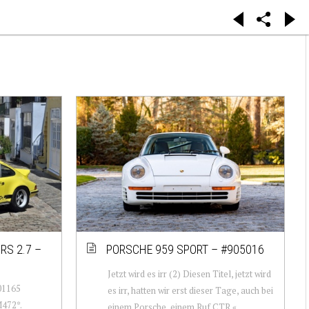
RS 2.7 –
PORSCHE 959 SPORT – #905016
Jetzt wird es irr (2) Diesen Titel, jetzt wird
01165
es irr, hatten wir erst dieser Tage, auch bei
M472*.
einem Porsche, einem Ruf CTR «