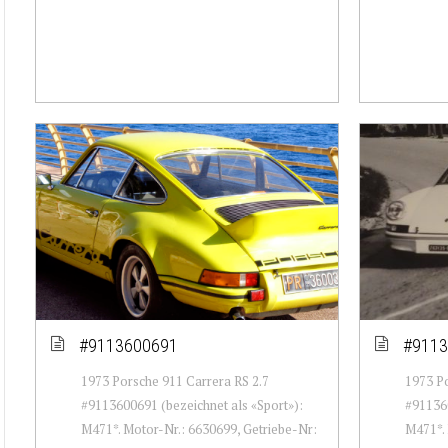
#9113600691
#9113
1973 Porsche 911 Carrera RS 2.7
1973 Po
#9113600691 (bezeichnet als «Sport»):
#911360
M471*. Motor-Nr.: 6630699, Getriebe-Nr:
M471*. 