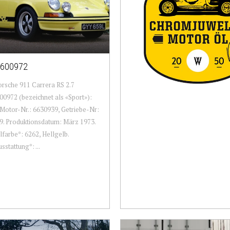
600972
rsche 911 Carrera RS 2.7
0972 (bezeichnet als «Sport»):
Motor-Nr.: 6630939, Getriebe-Nr:
. Produktionsdatum: März 1973.
lfarbe*: 6262, Hellgelb.
sstattung*: ...