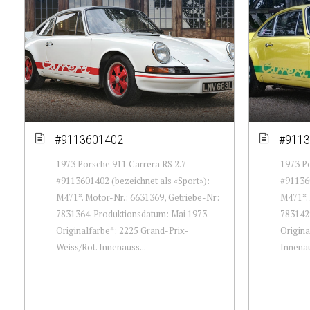
#9113601402
#9113
1973 Porsche 911 Carrera RS 2.7
1973 Po
#9113601402 (bezeichnet als «Sport»):
#911360
M471*. Motor-Nr.: 6631369, Getriebe-Nr:
M471*. 
7831364. Produktionsdatum: Mai 1973.
7831429
Originalfarbe*: 2225 Grand-Prix-
Origina
Weiss/Rot. Innenauss...
Innenau