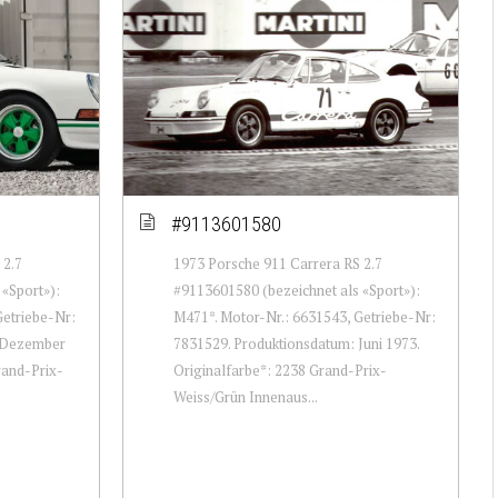
#9113601580
 2.7
1973 Porsche 911 Carrera RS 2.7
«Sport»):
#9113601580 (bezeichnet als «Sport»):
Getriebe-Nr:
M471*. Motor-Nr.: 6631543, Getriebe-Nr:
: Dezember
7831529. Produktionsdatum: Juni 1973.
rand-Prix-
Originalfarbe*: 2238 Grand-Prix-
Weiss/Grün Innenaus...