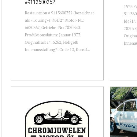
#9113600352
1973 Po
Restauration # 9113600352 (bezeichnet
9113600
als «Touring»): M472*. Motor-Nr.:
M471*. 
6630367, Getriebe-Nr: 7830340.
7830787
Produktionsdatum: Januar 1973.
Origina
Originalfarbe*: 6262, Hellgelb
Innenau
Innenausstattung*: Code 12, Kunstl...