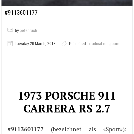
#9113601177
by
peter ruch
Tuesday 20 March, 2018
Published in
radical-mag.com
1973 PORSCHE 911
CARRERA RS 2.7
#9113601177
(bezeichnet als «Sport»):