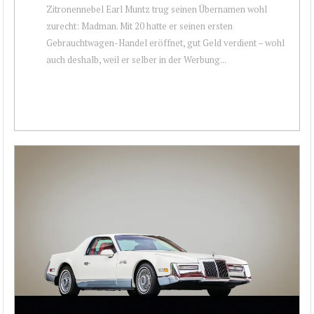
Zitronennebel Earl Muntz trug seinen Übernamen wohl
zurecht: Madman. Mit 20 hatte er seinen ersten
Gebrauchtwagen-Handel eröffnet, gut Geld verdient – wohl
auch deshalb, weil er selber in der Werbung...