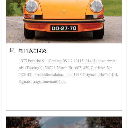
#9113601463
1973 Porsche 911 Carrera RS 2.7 #9113601463 (bezeichnet
als «Touring»): M472*. Motor-Nr.: 6631429, Getriebe-Nr:
7831431. Produktionsdatum: Juni 1973. Originalfarbe*: 1414,
Signalorange. Innenausstatt...