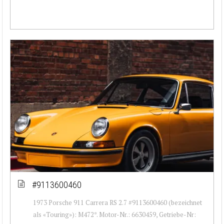
#9113600460
1973 Porsche 911 Carrera RS 2.7 #9113600460 (bezeichnet
als «Touring»): M472*. Motor-Nr.: 6630459, Getriebe-Nr: