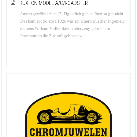
RUXTON MODEL A/C/ROADSTER
Aussergewöhnliches (3) Eigentlich gab es Ruxton gar nicht.
Das kam so: So etwa 1926 war ein amerikanischer Ingenieur
namens William Muller davon überzeugt, dass dem
Frontantrieb die Zukunft gehören w...