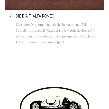
DIE B.A.T.-ALFA ROMEO
Sensation Das kommt nun doch überraschend: RM
Sotheby’s wird am 28. Oktober in New York die drei B.A.T.-
Alfa als ein Lot versteigern. Die Ansage kommt doch sehr
kurzfristig – und zu einem Zeitpunkt, ...