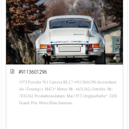
#9113601296
1973 Porsche 911 Carrera RS 2.7 #9113601296 (bezeichnet
als «Touring»): M472*. Motor-Nr.: 6631262, Getriebe-Nr:
7831262. Produktionsdatum: Mai 1973. Originalfarbe*: 2201
Grand-Prix-Weiss/Blau Innenau...