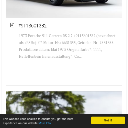
#9113601382
1973 Porsche 911 Carrera RS 2.7 #9113601382 (bezeichnet
als «RSH»): 0*. Motor-Nr.: 6631355, Getriebe-Nr: 7831355.
Produktionsdatum: Mai 1973. Originalfarbe*: 1111,
Hellelfenbein Innenausstattung*: Co...
This website uses cookies to ensure you get the best
Got it!
experience on our website
More info