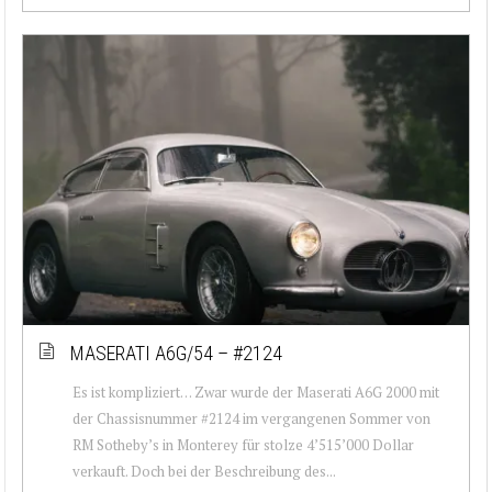
MASERATI A6G/54 – #2124
Es ist kompliziert… Zwar wurde der Maserati A6G 2000 mit
der Chassisnummer #2124 im vergangenen Sommer von
RM Sotheby’s in Monterey für stolze 4’515’000 Dollar
verkauft. Doch bei der Beschreibung des...