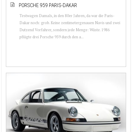
PORSCHE 959 PARIS-DAKAR
Testwagen Damals, in den 80er Jahren, da war die Paris-
Dakar noch: grob. Keine zentimetergenauen Navis und zwei
Dutzend Vorfahrer, sondern jede Menge: Wüste. 1986
pflügte drei Porsche 959 durch den a...