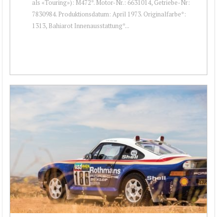
als «Touring»): M472*. Motor-Nr.: 6631014, Getriebe-Nr:
7830984. Produktionsdatum: April 1973. Originalfarbe*:
1313, Bahiarot Innenausstattung*...