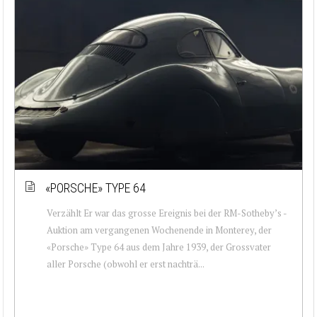
«PORSCHE» TYPE 64
Verzählt Er war das grosse Ereignis bei der RM-Sotheby’s -
Auktion am vergangenen Wochenende in Monterey, der
«Porsche» Type 64 aus dem Jahre 1939, der Grossvater
aller Porsche (obwohl er erst nachträ...