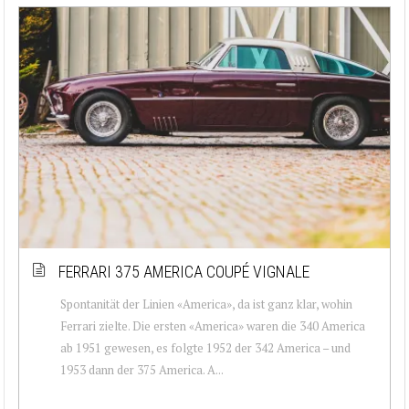
FERRARI 375 AMERICA COUPÉ VIGNALE
Spontanität der Linien «America», da ist ganz klar, wohin
Ferrari zielte. Die ersten «America» waren die 340 America
ab 1951 gewesen, es folgte 1952 der 342 America – und
1953 dann der 375 America. A...