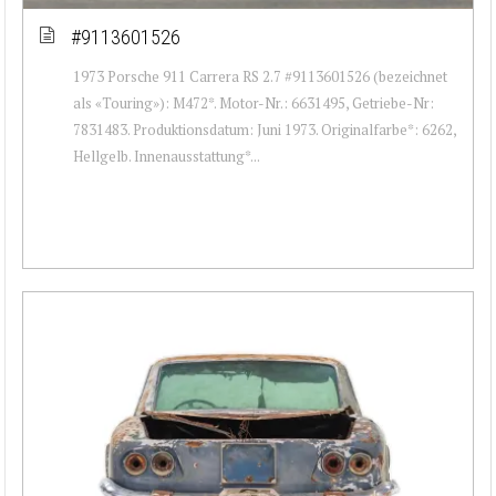
#9113601526
1973 Porsche 911 Carrera RS 2.7 #9113601526 (bezeichnet
als «Touring»): M472*. Motor-Nr.: 6631495, Getriebe-Nr:
7831483. Produktionsdatum: Juni 1973. Originalfarbe*: 6262,
Hellgelb. Innenausstattung*...