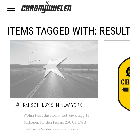
ITEMS TAGGED WITH: RESUL
RM SOTHEBY’S IN NEW YORK
Wohin führt das noch? Gut, die knapp 18
Millionen für den Ferrari 250 GT LWB
California Spider kann man ja mal