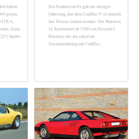
lich haben
Der Konkurrent Es gab ein einziges
1969 genau
Fahrzeug, das dem Cadillac V-16 damals
 GTB/4 ,
das Wasser reichen konnte: Der Marmon
baute. Dazu
16. Konstruiert ab 1928 von Howard C.
22?) Spider.
Marmon, der am schon im
Zusammenhang mit Cadillac...