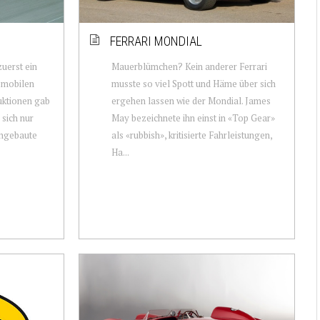
FERRARI MONDIAL
zuerst ein
Mauerblümchen? Kein anderer Ferrari
tomobilen
musste so viel Spott und Häme über sich
uktionen gab
ergehen lassen wie der Mondial. James
 sich nur
May bezeichnete ihn einst in «Top Gear»
ingebaute
als «rubbish», kritisierte Fahrleistungen,
Ha...