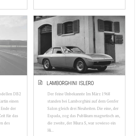
LAMBORGHINI ISLERO
Modellen DB2
Der feine Unbekannte Im März 1968
artin einen
standen bei Lamborghini auf dem Genfer
 Ende der
Salon gleich drei Neuheiten. Die eine, der
eit für das
Espada, zog das Publikum magnetisch an,
en des
die zweite, der Miura S, war sowieso ein
Hi...