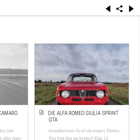
 CAMARO
DIE ALFA ROMEO GIULIA SPRINT
GTA
das Jahr
beautiful noise Es ist ein ewiges Thema:
e aller Auto-
Was tönt den am besten? Klar, 12