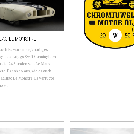
LAC LE MONSTRE
such Es war ein eigenartiges
ug, das Briggs Swift Cunningham
r die 24 Stunden von Le Mans
te. Es sah so aus, wie es auch
Cadillac Le Monstre. Es verfügte
e v...