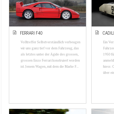
FERRARI F40
CADIL
Volltreffer Selbstverständlich verbeugen
Ein Ver
wir uns ganz tief vor dem Fahrzeug, das
Fahrze
als letztes unter der Ägide des grossen,
1950 fü
grossen Enzo Ferrari konstruiert worden
anmelde
ist. Jenem Wagen, mit dem die Marke F...
hiess: 
über ein