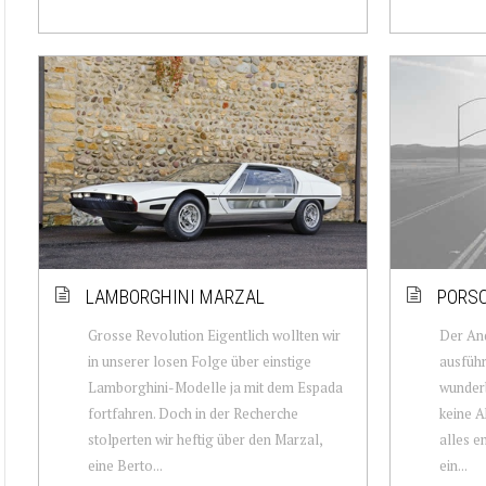
LAMBORGHINI MARZAL
PORSC
Grosse Revolution Eigentlich wollten wir
Der And
in unserer losen Folge über einstige
ausführ
Lamborghini-Modelle ja mit dem Espada
wunderb
fortfahren. Doch in der Recherche
keine A
stolperten wir heftig über den Marzal,
alles e
eine Berto...
ein...