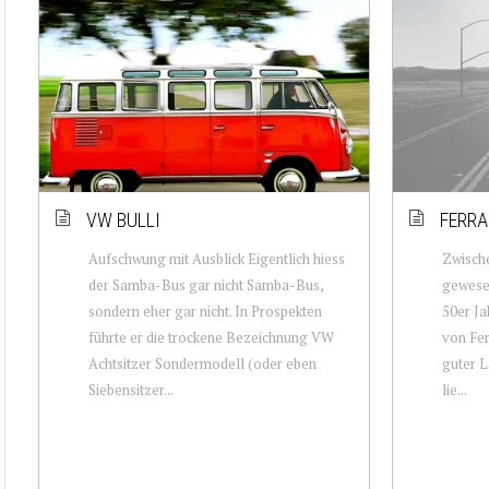
VW BULLI
FERRA
Aufschwung mit Ausblick Eigentlich hiess
Zwische
der Samba-Bus gar nicht Samba-Bus,
gewesen
sondern eher gar nicht. In Prospekten
50er Ja
führte er die trockene Bezeichnung VW
von Fer
Achtsitzer Sondermodell (oder eben
guter L
Siebensitzer...
lie...