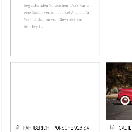
begeisternden Vorzeichen: 1958 war er
eine Sonderversion des Bel Air, eine Art
Versuchsballon von Chevrolet, ein
bisschen t...
FAHRBERICHT PORSCHE 928 S4
CADIL