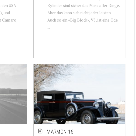
n den USA –
Zylinder sind sicher das Mass aller Dinge.
), und
Aber das kann sich nicht jeder leisten.
en Camaro,
Auch so ein «Big Block», V8, ist eine Ode
...
MARMON 16