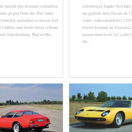
e Anstatt den eh kaum verkauften
Schwieriges Kapitel Erst kürz
nder gegen Ende der 30er Jahre
wir gelernt, dass Ferrari ab 
nd heimlich auslaufen zu lassen, traf
(oder: wahrscheinlich?) 1269
 Cadillac eine heute etwas seltsam
besser bekannt als Daytona, 
de Entscheidung: Man wollte...
kamen dann noch 121 (oder 1
He...