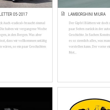
ETTER 05-2017
LAMBORGHINI MIURA
ck Auch «radical» braucht einmal
Der Gipfel Blättern wir doch 
 Die haben wir vergangene Woche
paar Seiten zurück in der au
gen, in den Bergen. Was aber
Geschichte. In Sachen Konstr
eisst, dass wir vollkommen untätig
es so ziemlich alles, was man
 wären, so ein paar Geschichten
vorstellen kann. Der vorne e
Mot...