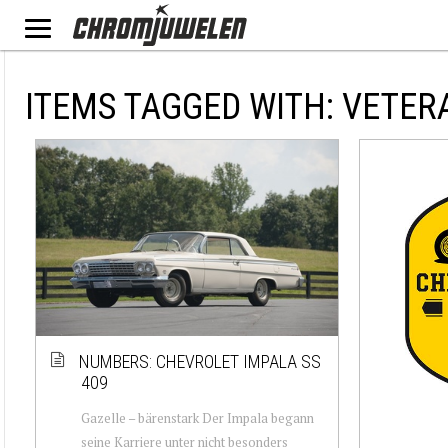
ITEMS TAGGED WITH: VETE
NUMBERS: CHEVROLET IMPALA SS
409
Gazelle – bärenstark Der Impala begann
seine Karriere unter nicht besonders