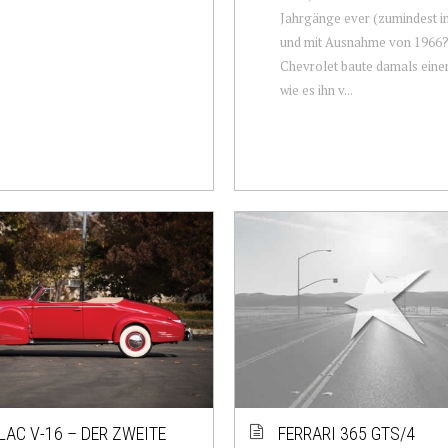
Jahrgänge ever (zumindest i
und mit Ausnahme von 1966?
Chevrolet baute damals ein
wie es ihn v...
LAC V-16 – DER ZWEITE
FERRARI 365 GTS/4