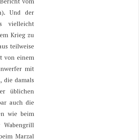
 Bericht vom
n). Und der
vielleicht
dem Krieg zu
us teilweise
rt von einem
inwerfer mit
, die damals
er üblichen
bar auch die
en wie beim
r Wabengrill
 beim Marzal