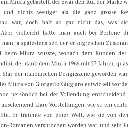
 am Miura gebastelt, der zwar den Ruf der Marke w
e und nichts weniger als die ganz grosse Re
bau war, doch halt so gar nicht das, was si
. Aber vielleicht hatte man auch bei Bertone d
l man ja spätestens seit der erfolgreichen Zusamm
i beim Miura wusste, wonach dem Kunden der 
ndini, der dank dem Miura 1966 mit 27 Jahren quas
 Star der italienischen Designszene geworden war
es Miura von Giorgetto Giugiaro entwickelt word
one persönlich bei der Vollendung entscheidend
e anscheinend klare Vorstellungen, wie so ein echte
llte. Er träumte von einer Welt, wie sie von d
tion-Romanen versprochen worden war, und sein En