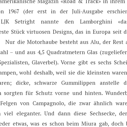
 amerikanische Magazin «Road & Track» in ihrem
on 1967 (der erst in der Juli-Ausgabe erschie
 LJK Setright nannte den Lamborghini «das 
este Stück virtuosen Designs, das in Europa seit 
 Nur die Motorhaube besteht aus Alu, der Rest a
tahl – und aus 4,5 Quadratmetern Glas (zugeliefe
Spezialisten, Glaverbel). Vorne gibt es sechs Sche
ampen, wohl deshalb, weil sie die kleinsten waren
waren; dicke, schwarze Gummilippen anstelle d
n sorgten für Schutz vorne und hinten. Wunder
Felgen von Campagnolo, die zwar ähnlich war
 viel eleganter. Und dann diese Sechsecke, de
eder etwas, was es schon beim Miura gab, doch