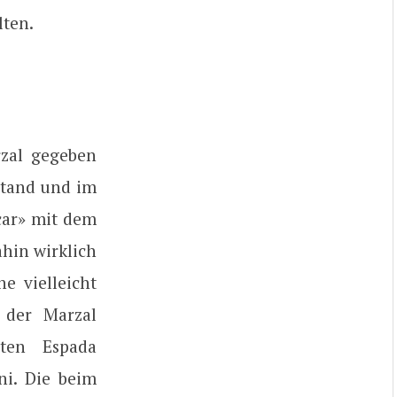
lten.
zal gegeben
stand und im
car» mit dem
ahin wirklich
e vielleicht
 der Marzal
lten Espada
ni. Die beim