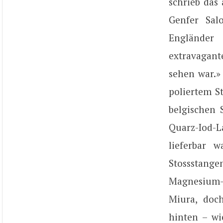
schrieb das
Genfer Sal
Engländer
extravagant
sehen war.»
poliertem S
belgischen 
Quarz-Iod-L
lieferbar 
Stossstange
Magnesium-
Miura, doch
hinten – wi