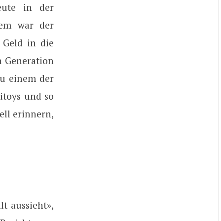
eute in der
dem war der
 Geld in die
n Generation
zu einem der
litoys und so
ell erinnern,
lt aussieht»,