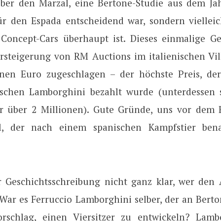
über den Marzal, eine Bertone-Studie aus dem Jah
ür den Espada entscheidend war, sondern vielleic
 Concept-Cars überhaupt ist. Dieses einmalige G
ersteigerung von RM Auctions im italienischen Vill
onen Euro zugeschlagen – der höchste Preis, de
ischen Lamborghini bezahlt wurde (unterdessen 
r über 2 Millionen). Gute Gründe, uns vor dem
, der nach einem spanischen Kampfstier bena
er Geschichtsschreibung nicht ganz klar, wer den
 War es Ferruccio Lamborghini selber, der an Berto
rschlag, einen Viersitzer zu entwickeln? Lambo