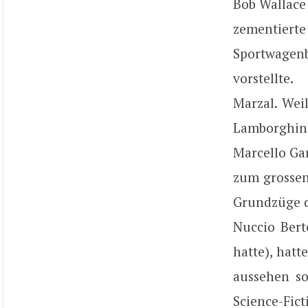
Bob Wallace
zementiert
Sportwagen
vorstellte
Marzal. Wei
Lamborghin
Marcello Ga
zum grossen
Grundzüge d
Nuccio Bert
hatte), hatt
aussehen so
Science-Fic