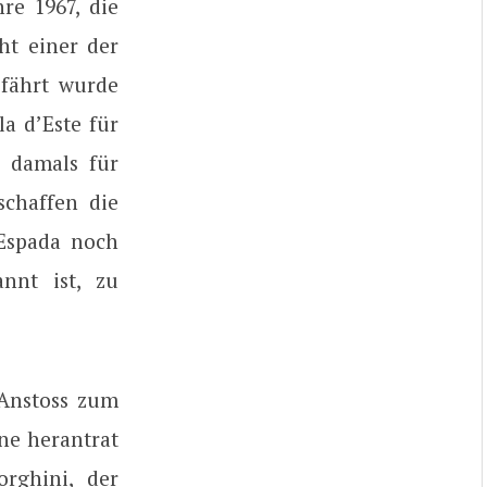
re 1967, die
ht einer der
efährt wurde
a d’Este für
r damals für
schaffen die
 Espada noch
nnt ist, zu
 Anstoss zum
ne herantrat
rghini, der