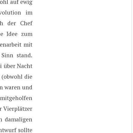
ohl auf ewig
volution im
ch der Chef
ie Idee zum
enarbeit mit
Sinn stand.
i über Nacht
 (obwohl die
en waren und
 mitgeholfen
r Vierplätzer
em damaligen
twurf sollte