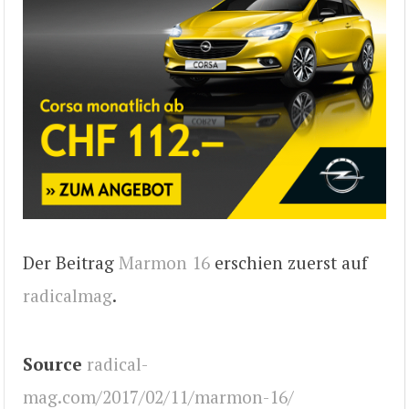
Der Beitrag
Marmon 16
erschien zuerst auf
radicalmag
.
Source
radical-
mag.com/2017/02/11/marmon-16/