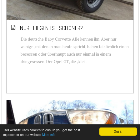
NUR FLIEGEN IST SCHÖNER?
Die deutsche Baby Corvette Alle kennen ihn. Aber nur
wenige, mit denen man heute spricht, haben tatsächlich einen
besessen oder überhaupt auch nur einmal in einem
dringesessen. Der Opel GT, die „klei...
This website uses cookies to ensure you get the best
Got it!
experience on our website
More info