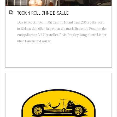
ROCK’N ROLL OHNE B-SÄULE
Das ist Rock’n Roll! Mit dem 17M und dem 20M rollte Ford
in Köln in den 60er Jahren an die marktführende Position der
europäischen V6 Hersteller. Elvis Presley sang bunte Lieder
über Hawaii und war w...