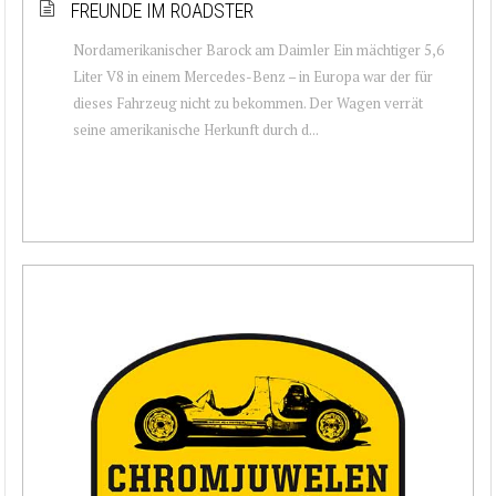
FREUNDE IM ROADSTER
Nordamerikanischer Barock am Daimler Ein mächtiger 5,6
Liter V8 in einem Mercedes-Benz – in Europa war der für
dieses Fahrzeug nicht zu bekommen. Der Wagen verrät
seine amerikanische Herkunft durch d...