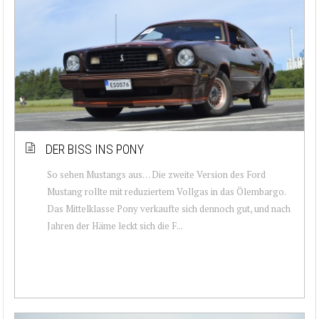
DER BISS INS PONY
So sehen Mustangs aus… Die zweite Version des Ford
Mustang rollte mit reduziertem Vollgas in das Ölembargo.
Das Mittelklasse Pony verkaufte sich dennoch gut, und nach
Jahren der Häme leckt sich die F...