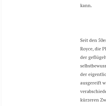
kann.
Seit den 50e
Royce, die P
der geflüge
selbstbewus
der eigentli
ausgereift w
verabschied
kürzeren Zw