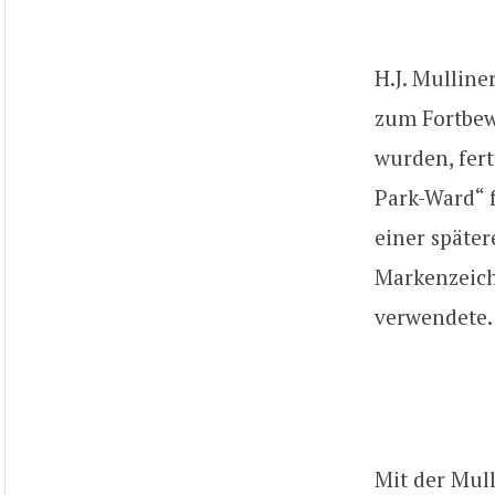
H.J. Mulline
zum Fortbew
wurden, fer
Park-Ward“ f
einer späte
Markenzeich
verwendete.
Mit der Mul