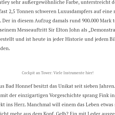
tley sehr außergewöhnliche Farbe, unterstreicht d
s fast 2,5 Tonnen schweren Luxusdampfers auf eine 
rt. Der in diesem Aufzug damals rund 900.000 Mark
einem Messeauftritt Sir Elton John als „Demonstra
stellt und ist heute in jeder Historie und jedem B
nden.
Cockpit an Tower: Viele Instrumente hier!
us Bad Honnef besitzt das Unikat seit sieben Jahren
mit der einzigartigen Vorgeschichte sprang Fink in
kt ins Herz. Manchmal will einem das Leben etwas 
icht mehr aus dem Kopf. Gelb? Ein mit Leder ausg