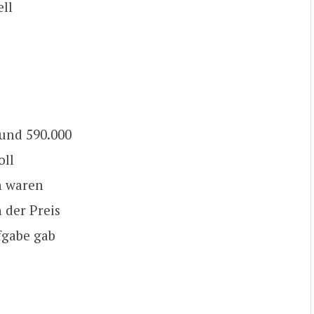
ell
rund 590.000
oll
n waren
 der Preis
fgabe gab