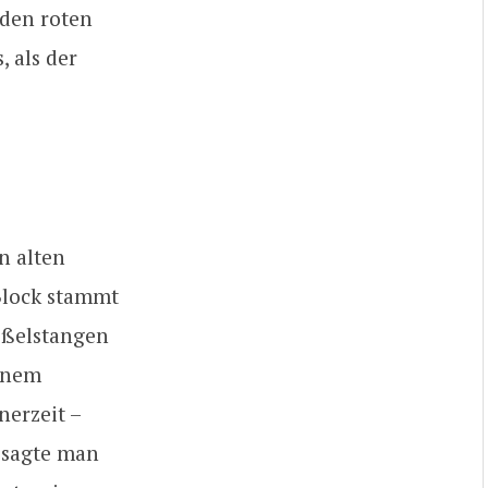
 den roten
, als der
n alten
Block stammt
tößelstangen
einem
nerzeit –
 sagte man