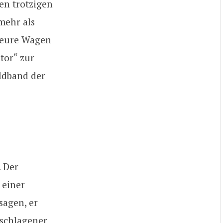
en trotzigen
mehr als
 teure Wagen
tor“ zur
ildband der
. Der
 einer
sagen, er
eschlagener