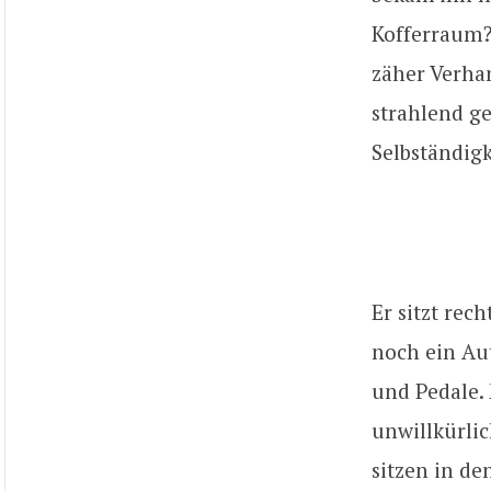
Kofferraum?
zäher Verhan
strahlend g
Selbständigk
Er sitzt rec
noch ein Au
und Pedale.
unwillkürli
sitzen in d