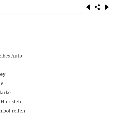
elbes Auto
ey
ie
Marke
 Hier steht
ymbol reifen