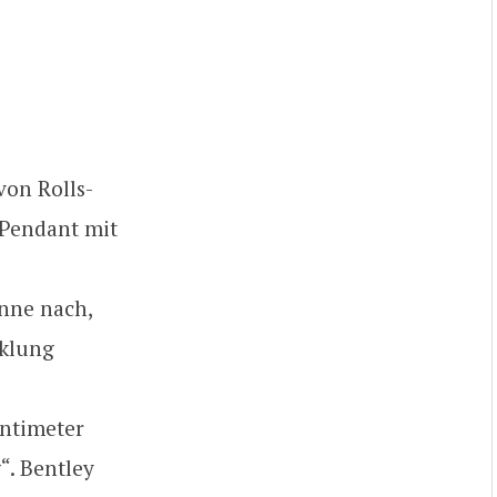
von Rolls-
 Pendant mit
nne nach,
cklung
entimeter
“. Bentley