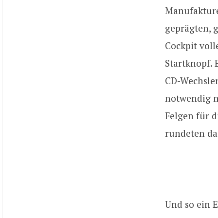
Manufakture
geprägten, g
Cockpit voll
Startknopf.
CD-Wechsler“
notwendig m
Felgen für d
rundeten da
Und so ein E