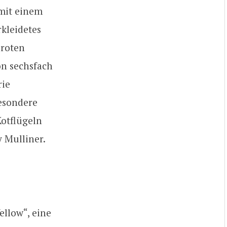
mit einem
rkleidetes
 roten
on sechsfach
rie
esondere
Kotflügeln
 Mulliner.
ellow“, eine