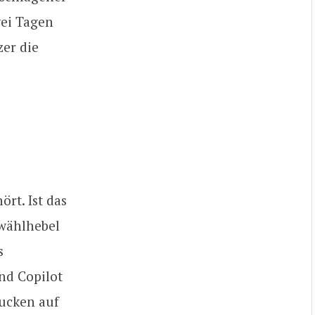
wei Tagen
zer die
ört. Ist das
kwählhebel
s
nd Copilot
gucken auf