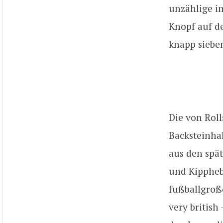
unzählige i
Knopf auf de
knapp siebe
Die von Rol
Backsteinha
aus den spät
und Kipphebe
fußballgroß
very britis