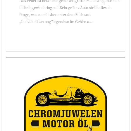
Das Feuer ist heute nur gelb Der große Mann steigt aus und
lächelt gewinnbringend. Sein gelbes Auto stellt alles in
Frage, was man bisher unter dem Stichwort
„Individualisierung“ irgendwo im Gehirn a...