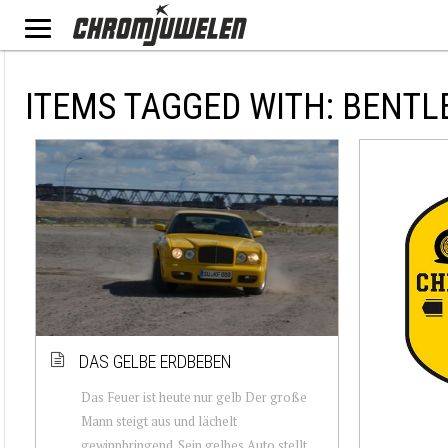
ITEMS TAGGED WITH: BENT
DAS GELBE ERDBEBEN
Das Feuer ist heute nur gelb Der große
Mann steigt aus und lächelt
gewinnbringend. Sein gelbes Auto stellt