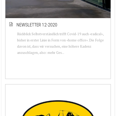
NEWSLETTER 12-2020
Rückblick Selbstverständlich trifft Covid-19 auch «radical»,
bisher in erster Linie in Form von «home office». Die Folge
davon ist, dass wir versuchen, eine höhere Kadenz
anzuschlagen, also: mehr Ges...