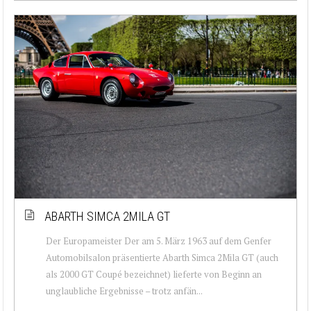
ABARTH SIMCA 2MILA GT
Der Europameister Der am 5. März 1963 auf dem Genfer
Automobilsalon präsentierte Abarth Simca 2Mila GT (auch
als 2000 GT Coupé bezeichnet) lieferte von Beginn an
unglaubliche Ergebnisse – trotz anfän...