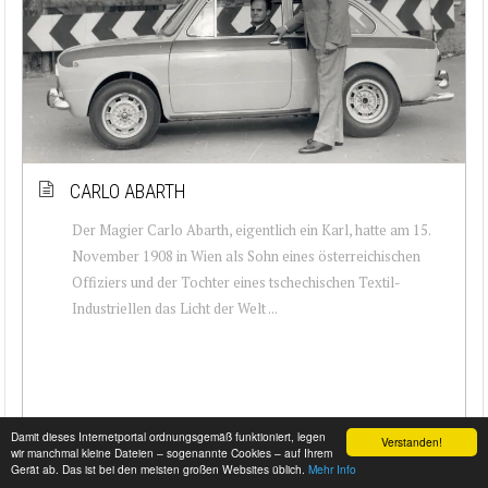
CARLO ABARTH
Der Magier Carlo Abarth, eigentlich ein Karl, hatte am 15.
November 1908 in Wien als Sohn eines österreichischen
Offiziers und der Tochter eines tschechischen Textil-
Industriellen das Licht der Welt ...
Damit dieses Internetportal ordnungsgemäß funktioniert, legen
Verstanden!
wir manchmal kleine Dateien – sogenannte Cookies – auf Ihrem
Gerät ab. Das ist bei den meisten großen Websites üblich.
Mehr Info