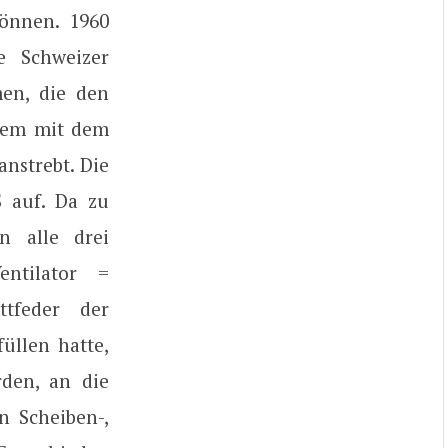
können. 1960
e Schweizer
men, die den
llem mit dem
nstrebt. Die
 auf. Da zu
n alle drei
ntilator =
ttfeder der
üllen hatte,
rden, an die
n Scheiben-,