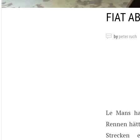
FIAT A
by
peter ruch
Le Mans ha
Rennen hätt
Strecken 