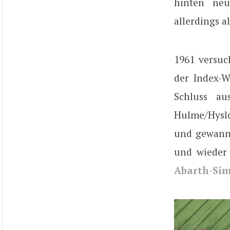
hinten neu
allerdings a
1961 versuc
der Index-W
Schluss au
Hulme/Hyslo
und gewanne
und wieder
Abarth-Si