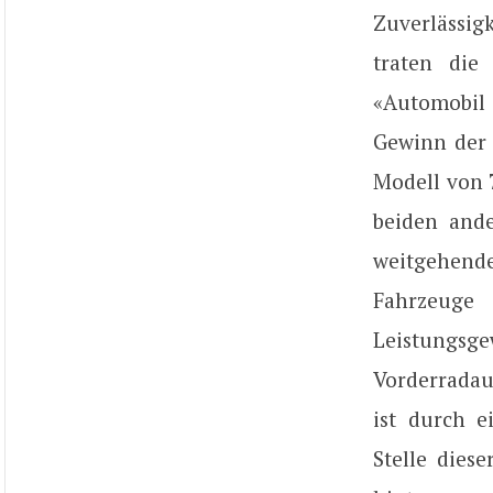
Zuverlässig
traten die
«Automobil 
Gewinn der 
Modell von 
beiden and
weitgehend
Fahrzeuge
Leistungsg
Vorderradau
ist durch e
Stelle dies