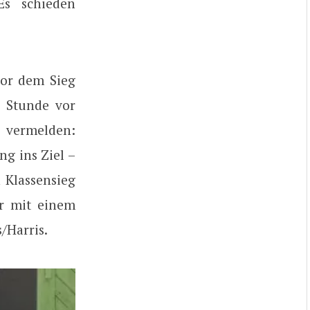
Es schieden
vor dem Sieg
e Stunde vor
 vermelden:
g ins Ziel –
 Klassensieg
r mit einem
/Harris.