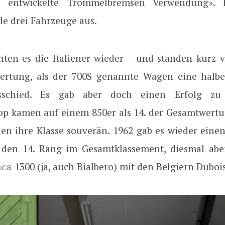
 entwickelte Trommelbremsen Verwendung». 
lle drei Fahrzeuge aus.
hten es die Italiener wieder – und standen kurz 
ertung, als der 700S genannte Wagen eine halb
sschied. Es gab aber doch einen Erfolg zu
p kamen auf einem 850er als 14. der Gesamtwertun
n ihre Klasse souverän. 1962 gab es wieder einen
 den 14. Rang im Gesamtklassement, diesmal abe
mca
1300 (ja, auch Bialbero) mit den Belgiern Dubois