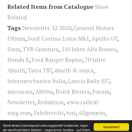
Related Items from Catalogue
Show
Related
Tags
Newsletter 12-2020
,
General Motors
Ultium
,
Ford Cortina Lotus Mk1
,
Apollo GT
,
Daus
,
TVR Grantura
,
110 Jahre Alfa Romeo
,
Honda E
,
Ford Ranger Raptor
,
70 Jahre
Abarth
,
Tatra T87
,
abarth & simca
,
Intermecchanica Italia
,
Lancia Rally 037
,
microcars
,
Alfetta
,
Buick Riviera
,
Forum
,
Newsletter
,
Redaktion
,
www.radical-
mag.com
,
Fahrbericht
,
test
,
Allgemein
,
radical
Damit dieses Internetportal ordnungsgemäß funktioniert, legen
Verstanden!
wir manchmal kleine Dateien – sogenannte Cookies – auf Ihrem