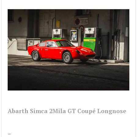
Abarth Simca 2Mila GT Coupé Longnose
–