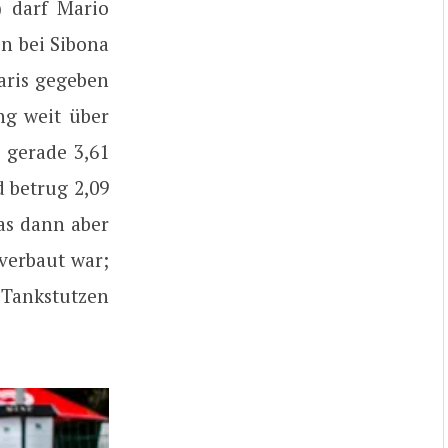
 darf Mario
n bei Sibona
aris gegeben
ng weit über
 gerade 3,61
d betrug 2,09
as dann aber
verbaut war;
 Tankstutzen