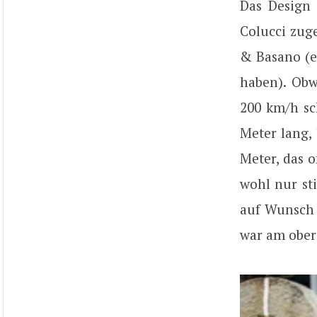
Das Design
Colucci zug
& Basano (e
haben). Obw
200 km/h sc
Meter lang, 
Meter, das 
wohl nur st
auf Wunsch 
war am ober