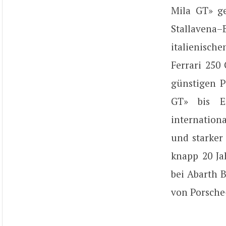
Mila GT» g
Stallavena
italienisch
Ferrari 250
günstigen P
GT» bis E
internation
und starker
knapp 20 Ja
bei Abarth 
von Porsche