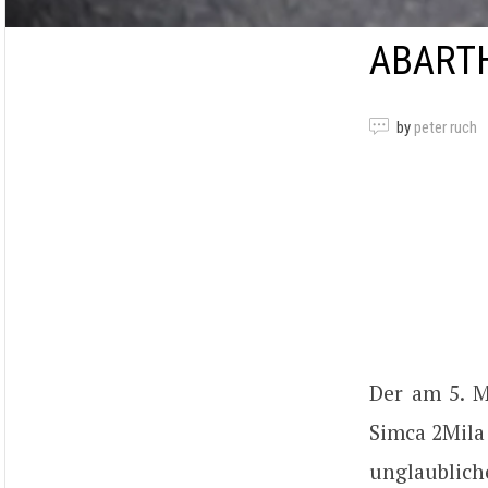
ABARTH
by
peter ruch
Der am 5. M
Simca 2Mila
unglaublich