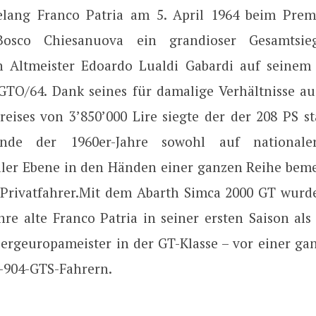
elang Franco Patria am 5. April 1964 beim Prem
–Bosco Chiesanuova ein grandioser Gesamts
en Altmeister Edoardo Lualdi Gabardi auf seine
 GTO/64. Dank seines für damalige Verhältnisse a
reises von 3’850’000 Lire siegte der der 208 PS st
nde der 1960er-Jahre sowohl auf nationale
aler Ebene in den Händen einer ganzen Reihe bem
 Privatfahrer.Mit dem Abarth Simca 2000 GT wurd
hre alte Franco Patria in seiner ersten Saison als
Bergeuropameister in der GT-Klasse – vor einer g
-904-GTS-Fahrern.