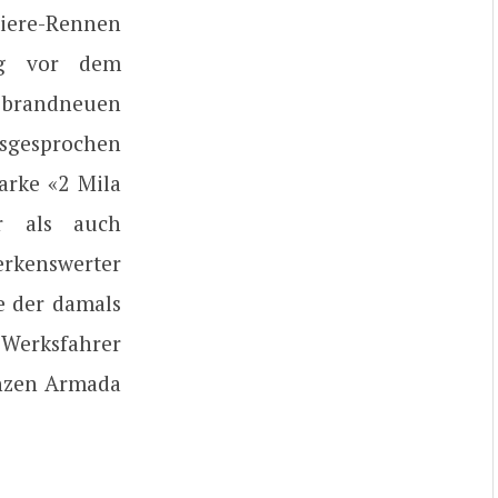
iere-Rennen
ieg vor dem
m brandneuen
usgesprochen
arke «2 Mila
r als auch
erkenswerter
e der damals
 Werksfahrer
anzen Armada