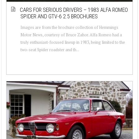
CARS FOR SERIOUS DRIVERS – 1983 ALFA ROMEO
SPIDER AND GTV-6 2.5 BROCHURES
Images are from the brochure collection of Hemmings
Motor News, courtesy of Bruce Zahor. Alfa Romeo had a
truly enthusiast-focused lineup in 1983, being limited to the
two-seat Spider roadster and th...