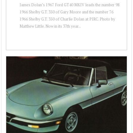
James Dolan’s 1967 Ford GT40 MKIV leads the number 98
1966 Shelby G.T. 350 of Gary Moore and the number 76
1966 Shelby G.T. 350 of Charlie Dolan at PIRC. Photo by
Matthew Little. Now in its 37th year...