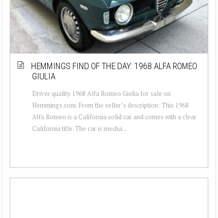
HEMMINGS FIND OF THE DAY: 1968 ALFA ROMEO
GIULIA
Driver quality 1968 Alfa Romeo Giulia for sale on
Hemmings.com. From the seller’s description: This 1968
Alfa Romeo is a California solid car and comes with a clear
California title. The car is mecha...