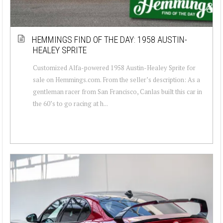
HEMMINGS FIND OF THE DAY: 1958 AUSTIN-
HEALEY SPRITE
Customized Alfa-powered 1958 Austin-Healey Sprite for
sale on Hemmings.com. From the seller’s description: As a
gentleman racer from San Francisco, Canlas built this car in
the 60’s to go racing at h...