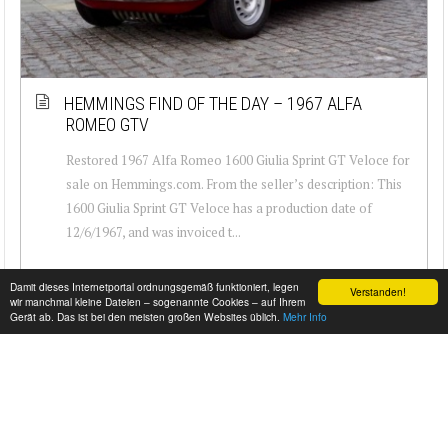
HEMMINGS FIND OF THE DAY – 1967 ALFA
ROMEO GTV
Restored 1967 Alfa Romeo 1600 Giulia Sprint GT Veloce for
sale on Hemmings.com. From the seller’s description: This
1600 Giulia Sprint GT Veloce has a production date of
12/6/1967, and was invoiced t...
Damit dieses Internetportal ordnungsgemäß funktioniert, legen
Verstanden!
wir manchmal kleine Dateien – sogenannte Cookies – auf Ihrem
Gerät ab. Das ist bei den meisten großen Websites üblich.
Mehr Info