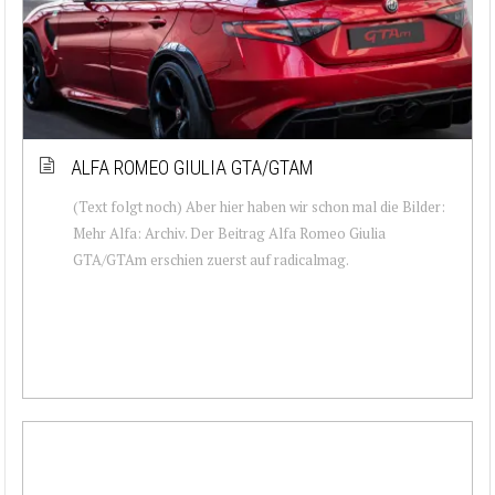
ALFA ROMEO GIULIA GTA/GTAM
(Text folgt noch) Aber hier haben wir schon mal die Bilder:
Mehr Alfa: Archiv. Der Beitrag Alfa Romeo Giulia
GTA/GTAm erschien zuerst auf radicalmag.