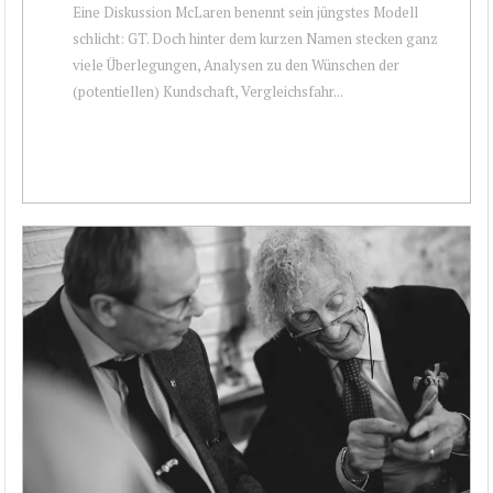
Eine Diskussion McLaren benennt sein jüngstes Modell
schlicht: GT. Doch hinter dem kurzen Namen stecken ganz
viele Überlegungen, Analysen zu den Wünschen der
(potentiellen) Kundschaft, Vergleichsfahr...