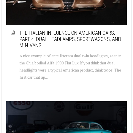
THE ITALIAN INFLUENCE ON AMERICAN CARS,
PART 4: DUAL HEADLAMPS, SPORTWAGONS, AND
MINIVANS
A nice example of ante litteram dual twin headlights, seen in
the Ghia bodied Alfa 1900. Fiat Lux If you think that dual
headlights were a typical American product, think twice! The
first car that ap...