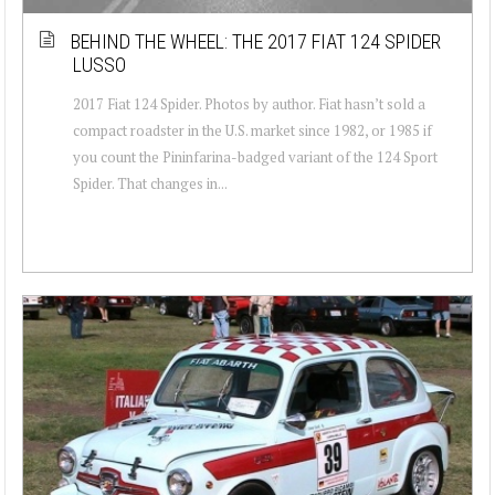
BEHIND THE WHEEL: THE 2017 FIAT 124 SPIDER
LUSSO
2017 Fiat 124 Spider. Photos by author. Fiat hasn’t sold a
compact roadster in the U.S. market since 1982, or 1985 if
you count the Pininfarina-badged variant of the 124 Sport
Spider. That changes in...