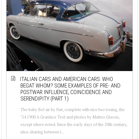
ITALIAN CARS AND AMERICAN CARS: WHO
BEGAT WHOM? SOME EXAMPLES OF PRE- AND
POSTWAR INFLUENCE, COINCIDENCE AND
SERENDIPITY (PART 1)
The baby Bel air by Fiat, complete with nice two toning, the
’54 1900 A Granluce Text and photos by Matteo Giacon,
except where noted. Since the early days of the 20th century,
idea-sharing between t...