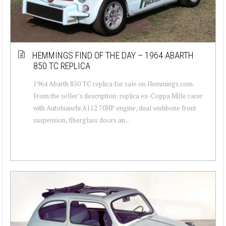
HEMMINGS FIND OF THE DAY – 1964 ABARTH
850 TC REPLICA
1964 Abarth 850 TC replica for sale on Hemmings.com.
From the seller’s description: replica ex-Coppa Mille racer
with Autobianchi A112 70HP engine, dual wishbone front
suspension, fiberglass doors an...