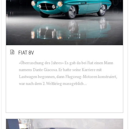
FIAT 8V
«Überraschung des Jahres» Es gab da bei Fiat einen Mann
namens Dante Giacosa. Er hatte seine Karriere mit
Lastwagen begonnen, dann Flugzeug-Motoren konstruiert,
war nach dem 2. Weltkrieg massgeblich ...