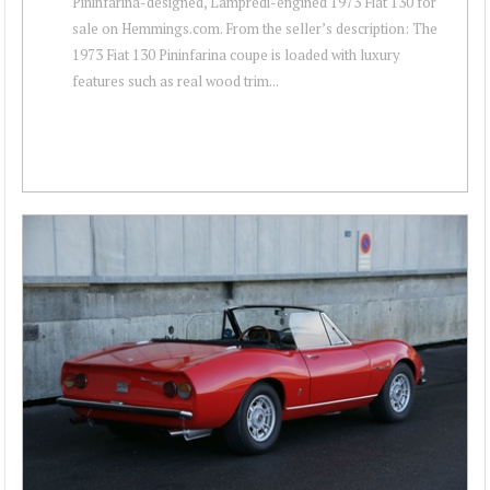
Pininfarina-designed, Lampredi-engined 1973 Fiat 130 for
sale on Hemmings.com. From the seller’s description: The
1973 Fiat 130 Pininfarina coupe is loaded with luxury
features such as real wood trim...