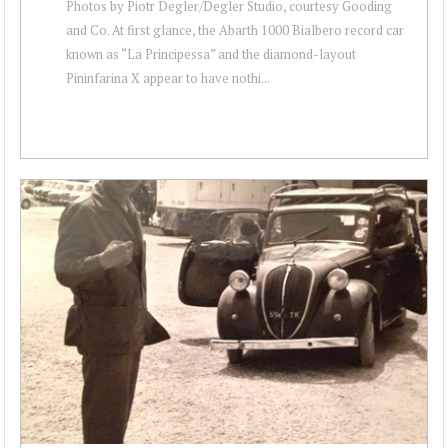
Photos by Piotr Degler/Degler Studio, courtesy Gooding
and Co. At first glance, the Abarth 1000 Bialbero record car
known as “La Principessa” and the diamond-layout
Pininfarina X appear to have nothi...