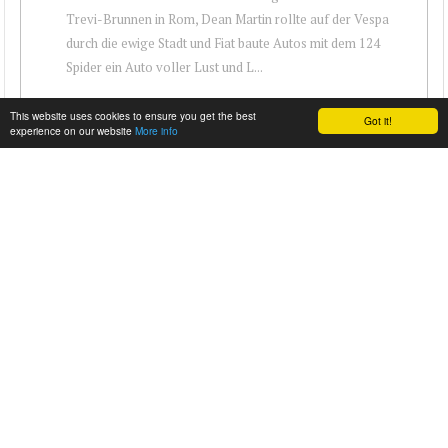
Trevi-Brunnen in Rom, Dean Martin rollte auf der Vespa
durch die ewige Stadt und Fiat baute Autos mit dem 124
Spider ein Auto voller Lust und L...
This website uses cookies to ensure you get the best
Got it!
experience on our website
More info
MILLE MIGLIA 2015 - FIAT ABARTH ZAGATO BY