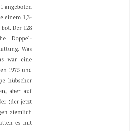
71 angeboten
ie einem 1,3-
 bot. Der 128
he Doppel-
tattung. Was
as war eine
hen 1975 und
pe hübscher
en, aber auf
er (der jetzt
gen ziemlich
atten es mit