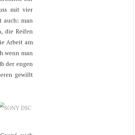
ss mit vier
st auch: man
, die Reifen
die Arbeit am
och wenn man
lb der engen
eren gewillt