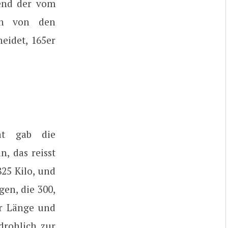
hend der vom
ch von den
eidet, 165er
at gab die
, das reisst
25 Kilo, und
gen, die 300,
er Länge und
drohlich zur