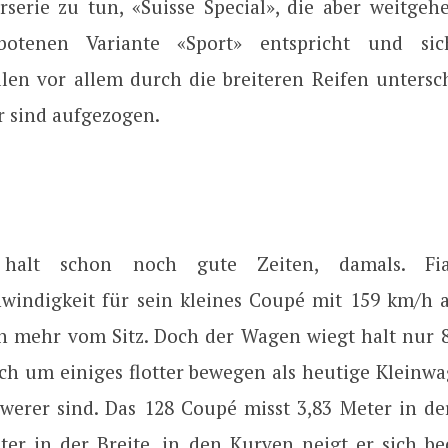
rserie zu tun, «Suisse Special», die aber weitge
botenen Variante «Sport» entspricht und si
len vor allem durch die breiteren Reifen untersch
r sind aufgezogen.
halt schon noch gute Zeiten, damals. Fi
windigkeit für sein kleines Coupé mit 159 km/h an
n mehr vom Sitz. Doch der Wagen wiegt halt nur 8
ich um einiges flotter bewegen als heutige Kleinwa
hwerer sind. Das 128 Coupé misst 3,83 Meter in d
ter in der Breite, in den Kurven neigt er sich be