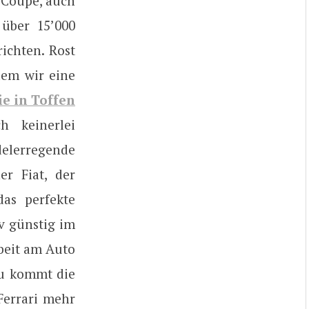
8 Coupé, auch
 über 15’000
ichten. Rost
dem wir eine
e in Toffen
h keinerlei
delerregende
er Fiat, der
das perfekte
iv günstig im
rbeit am Auto
zu kommt die
Ferrari mehr