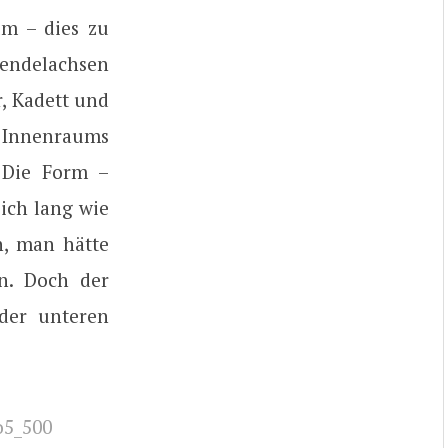
um – dies zu
Pendelachsen
, Kadett und
s Innenraums
 Die Form –
eich lang wie
n, man hätte
n. Doch der
der unteren