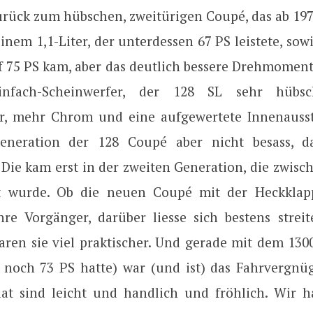
rück zum hübschen, zweitürigen Coupé, das ab 19
inem 1,1-Liter, der unterdessen 67 PS leistete, sow
uf 75 PS kam, aber das deutlich bessere Drehmoment
infach-Scheinwerfer, der 128 SL sehr hübsc
r, mehr Chrom und eine aufgewertete Innenauss
Generation der 128 Coupé aber nicht besass, d
 Die kam erst in der zweiten Generation, die zwisc
t wurde. Ob die neuen Coupé mit der Heckklap
hre Vorgänger, darüber liesse sich bestens streit
aren sie viel praktischer. Und gerade mit dem 1300
ur noch 73 PS hatte) war (und ist) das Fahrvergnü
Fiat sind leicht und handlich und fröhlich. Wir h