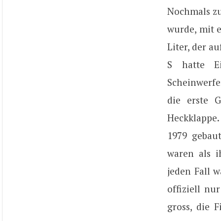
Nochmals zu
wurde, mit e
Liter, der a
S hatte E
Scheinwerfe
die erste 
Heckklappe.
1979 gebau
waren als i
jeden Fall w
offiziell n
gross, die 