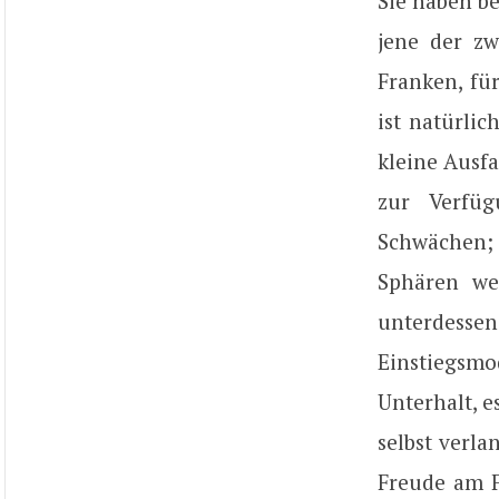
Sie haben be
jene der zw
Franken, fü
ist natürli
kleine Ausf
zur Verfüg
Schwächen; 
Sphären wer
unterdessen
Einstiegsmod
Unterhalt, e
selbst verl
Freude am F