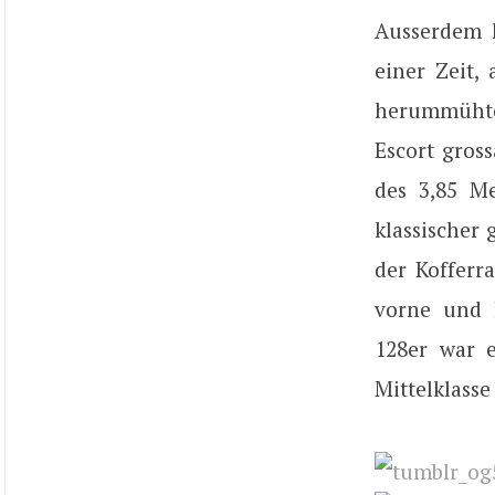
Ausserdem h
einer Zeit,
herummühten
Escort gros
des 3,85 M
klassischer 
der Kofferr
vorne und 
128er war 
Mittelklass