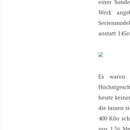
einer Sonde
Werk ange
Serienmodel
anstatt 145e
Es waren 
Höchstgesch
heute keine
die lassen s
400 Kilo sc
nur 1,56 Me