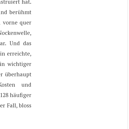
truiert hat.
 und berühmt
n vorne quer
Nockenwelle,
ar. Und das
n erreichte,
in wichtiger
er überhaupt
Kosten und
 128 häufiger
r Fall, bloss