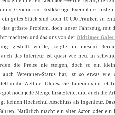
reits einen netten Liebhaber-Wert erreicht, die 12
eiten Generation. Erstklassige Exemplare kosten
r ein gutes Stück sind auch 10’000 Franken zu entr
ch das grösste Problem, doch unser Fahrzeug, mit 
ahrt machten und das uns von der
Oldtimer Galeri
ung gestellt wurde, zeigte in diesem Bereic
auch das Interieur ist quasi wie neu. In schwin
den die Preise nie steigen, doch so ein klein
 auch Veteranen-Status hat, ist so etwas wie 
ell in die Welt der Oldies. Die Italiener sind relat
s gibt noch jede Menge Ersatzteile, und auch die A
angt keinen Hochschul-Abschluss als Ingenieur. Da
ahren: Natürlich macht ein alter Aston oder ein 