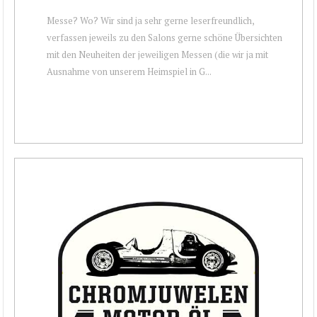
Messe? Wo? Wir sind ja sehr gerne leserfreundlich,
verfassen jeweils zu den Salons gerne schöne Übersichten
mit den Neuheiten der jeweiligen Messen (die wir ja mit
Ausnahme von unserem Heimspiel in G...