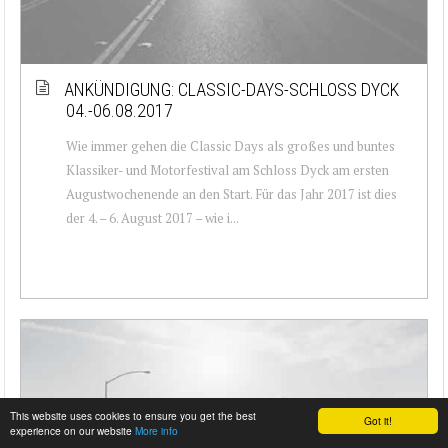
ANKÜNDIGUNG: CLASSIC-DAYS-SCHLOSS DYCK
04.-06.08.2017
Wie immer gehen die Classic Days als großes und buntes
Klassiker- und Motorfestival am Schloss Dyck am ersten
Augustwochenende an den Start. Für das Jahr 2017 ist dies
der 4. – 6. August 2017 – wie i...
This website uses cookies to ensure you get the best
Got it!
experience on our website
More info