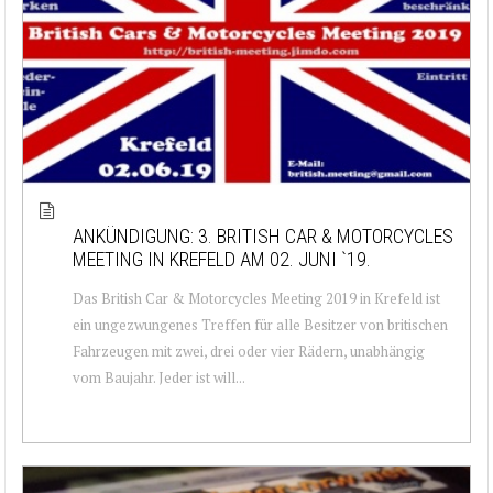
ANKÜNDIGUNG: 3. BRITISH CAR & MOTORCYCLES
MEETING IN KREFELD AM 02. JUNI `19.
Das British Car & Motorcycles Meeting 2019 in Krefeld ist
ein ungezwungenes Treffen für alle Besitzer von britischen
Fahrzeugen mit zwei, drei oder vier Rädern, unabhängig
vom Baujahr. Jeder ist will...