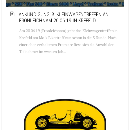
ANKÜNDIGUNG: 3. KLEINWAGENTREFFEN AN
FRONLEICHNAM 20.06.19 IN KREFELD
Am 20.06.19 (Fronleichnam) geht das Kleinwagentreffen in
Krefeld am Mo`s Bikertreff nun schon in die 3. Runde. Nach
einer eher verhaltenen Premiere liess sich die Anzahl der
Teilnehmer im zweiten Jah...