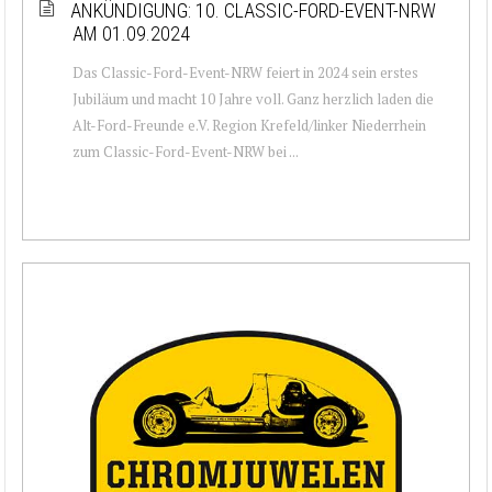
ANKÜNDIGUNG: 10. CLASSIC-FORD-EVENT-NRW
AM 01.09.2024
Das Classic-Ford-Event-NRW feiert in 2024 sein erstes
Jubiläum und macht 10 Jahre voll. Ganz herzlich laden die
Alt-Ford-Freunde e.V. Region Krefeld/linker Niederrhein
zum Classic-Ford-Event-NRW bei ...