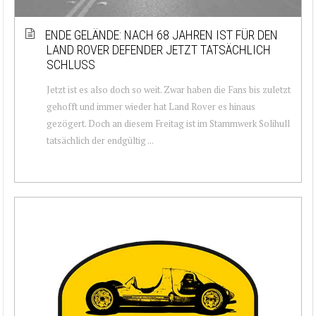
ENDE GELÄNDE: NACH 68 JAHREN IST FÜR DEN
LAND ROVER DEFENDER JETZT TATSÄCHLICH
SCHLUSS
Jetzt ist es also doch so weit. Zwar haben die Fans bis zuletzt
gehofft und immer wieder hat Land Rover es hinaus
gezögert. Doch an diesem Freitag ist im Stammwerk Solihull
tatsächlich der endgültig ...