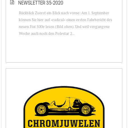
NEWSLETTER 35-2020
Rückblick Zuerst ein Blick nach vorne: Am 1. September
können Sie hier auf «radical» einen ersten Fahrbericht des
neuen Fiat 500e lesen (Bild oben). Und weil vergangene
Woche auch noch den Polestar 2...