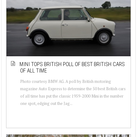
MINI TOPS BRITISH POLL OF BEST BRITISH CARS
OF ALL TIME
Photo courtesy BMW AG. A poll by British motoring
magazine Auto Express to determine the 50 best British cars
of all time has put the classic 1959-2000 Mini in the number
one spot, edging out the Jag...