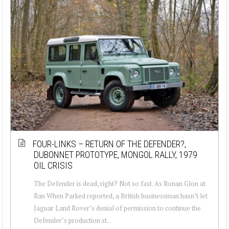
FOUR-LINKS – RETURN OF THE DEFENDER?,
DUBONNET PROTOTYPE, MONGOL RALLY, 1979
OIL CRISIS
The Defender is dead, right? Not so fast. As Ronan Glon at
Ran When Parked reported, a British businessman hasn’t let
Jaguar Land Rover’s denial of permission to continue the
Defender’s production st...