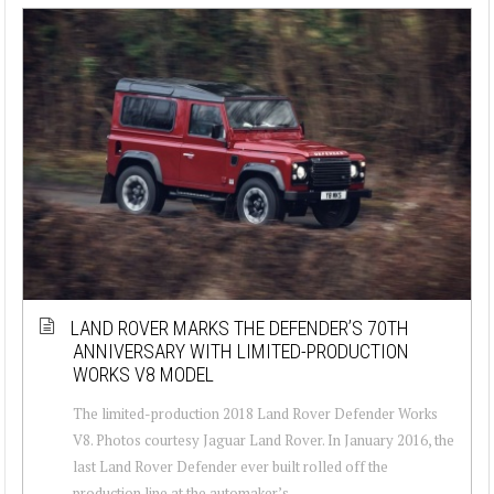
LAND ROVER MARKS THE DEFENDER’S 70TH
ANNIVERSARY WITH LIMITED-PRODUCTION
WORKS V8 MODEL
The limited-production 2018 Land Rover Defender Works
V8. Photos courtesy Jaguar Land Rover. In January 2016, the
last Land Rover Defender ever built rolled off the
production line at the automaker’s...