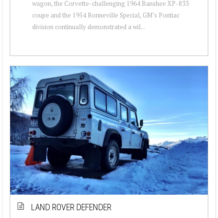
wagon, the Corvette-challenging 1964 Banshee XP-833
coupe and the 1954 Bonneville Special, GM’s Pontiac
division continually demonstrated a wil...
LAND ROVER DEFENDER