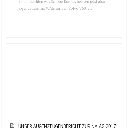
sahen, dachten wir: Schöne Kombis heissen jetzt also
irgendetwas mit V. Als wir den Volvo V60 je...
UNSER AUGENZEUGENBERICHT ZUR NAIAS 2017: