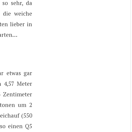
so sehr, da
 die weiche
en lieber in
warten…
ar etwas gar
n 4,57 Meter
3 Zentimeter
eutonen um 2
eichauf (550
 so einen Q5