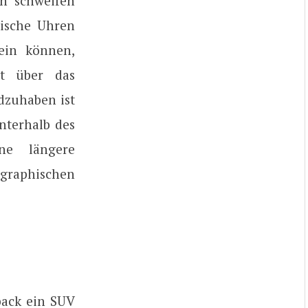
en schweifen
tische Uhren
ein können,
ht über das
dzuhaben ist
nterhalb des
ne längere
graphischen
back ein SUV