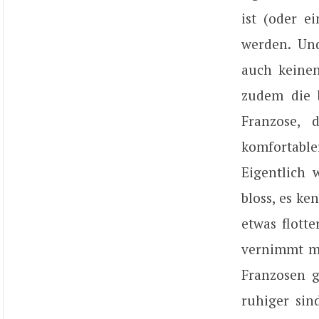
ist (oder e
werden. Un
auch keine
zudem die b
Franzose, 
komfortable
Eigentlich 
bloss, es k
etwas flott
vernimmt ma
Franzosen g
ruhiger sin