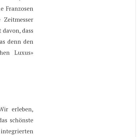
Die Franzosen
e Zeitmesser
t davon, dass
was denn den
chen Luxus»
Wir erleben,
das schönste
ntegrierten