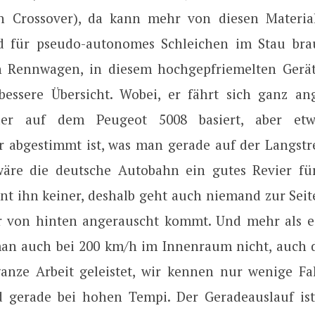
in Crossover), da kann mehr von diesen Materia
d für pseudo-autonomes Schleichen im Stau bra
n Rennwagen, in diesem hochgepfriemelten Gerä
essere Übersicht. Wobei, er fährt sich ganz a
der auf dem Peugeot 5008 basiert, aber etw
r abgestimmt ist, was man gerade auf der Langstre
wäre die deutsche Autobahn ein gutes Revier f
ennt ihn keiner, deshalb geht auch niemand zur Sei
er von hinten angerauscht kommt. Und mehr als 
n auch bei 200 km/h im Innenraum nicht, auch 
anze Arbeit geleistet, wir kennen nur wenige Fa
d gerade bei hohen Tempi. Der Geradeauslauf ist 