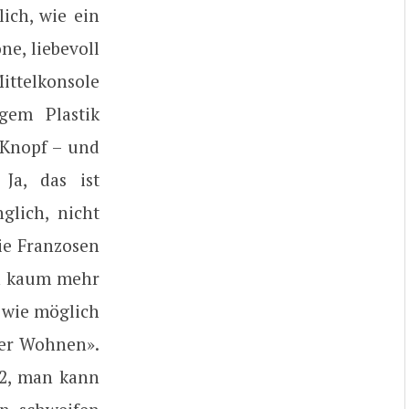
ich, wie ein
ne, liebevoll
Mittelkonsole
gem Plastik
-Knopf – und
Ja, das ist
glich, nicht
die Franzosen
on kaum mehr
 wie möglich
öner Wohnen».
 2, man kann