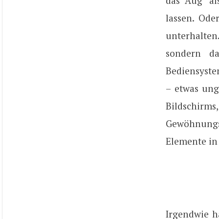
das Aug‘ al
lassen. Ode
unterhalte
sondern da
Bediensyste
– etwas ung
Bildschir
Gewöhnungs
Elemente in 
Irgendwie h