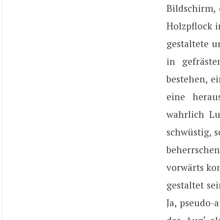
Bildschirm,
Holzpflock i
gestaltete u
in gefräst
bestehen, e
eine herau
wahrlich Lu
schwüstig, s
beherrschen
vorwärts ko
gestaltet se
Ja, pseudo-