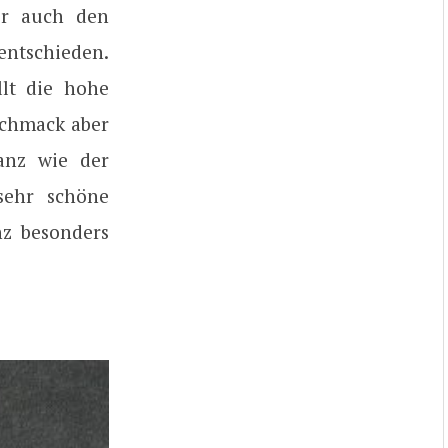
er auch den
entschieden.
lt die hohe
eschmack aber
anz wie der
sehr schöne
nz besonders