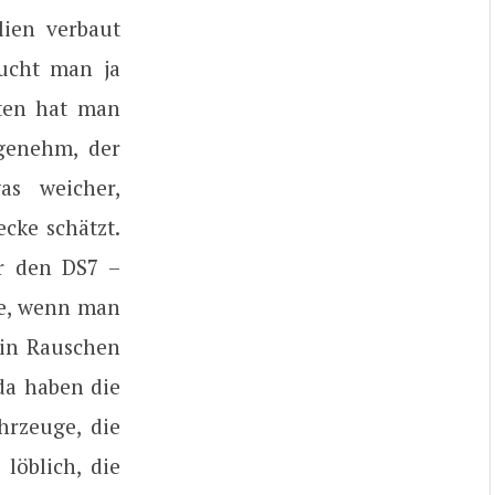
lien verbaut
ucht man ja
ten hat man
ngenehm, der
as weicher,
cke schätzt.
ür den DS7 –
te, wenn man
ein Rauschen
da haben die
hrzeuge, die
löblich, die