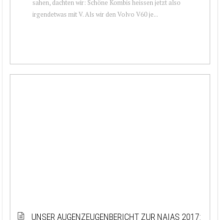
sahen, dachten wir: Schöne Kombis heissen jetzt also
irgendetwas mit V. Als wir den Volvo V60 je...
UNSER AUGENZEUGENBERICHT ZUR NAIAS 2017: