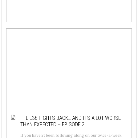
THE E36 FIGHTS BACK… AND ITS A LOT WORSE
THAN EXPECTED – EPISODE 2
If you haven't been following along on our twice-a-week