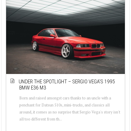
UNDER THE SPOTLIGHT – SERGIO VEGA’S 1995
BMW E36 M3
Born and raised amongst cars thanks to an uncle with a
penchant for Datsun 510s, mini-trucks, and classics all
around, it comes as no surprise that Sergio Vega's story isn't
all too different from th...