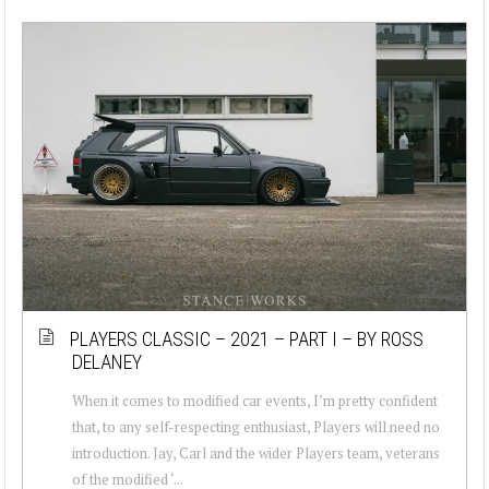
PLAYERS CLASSIC – 2021 – PART I – BY ROSS
DELANEY
When it comes to modified car events, I’m pretty confident
that, to any self-respecting enthusiast, Players will need no
introduction. Jay, Carl and the wider Players team, veterans
of the modified ‘...