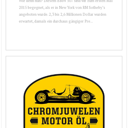
Wie denn nun? Diesem BMW 507 sind wir zum ersten Mal
2015 begegnet, als er in New York von RM Sotheby’s
angeboten wurde. 2,3 bis 2,6 Millionen Dollar wurden
erwartet, damals ein durchaus gängiger Pre...