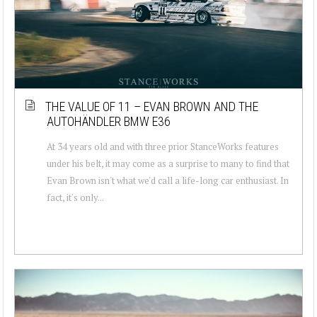
THE VALUE OF 11 – EVAN BROWN AND THE
AUTOHÄNDLER BMW E36
At 34 years old and with three prior StanceWorks features
under his belt, it may come as a surprise to many to find that
Evan Brown isn't what we'd call a life-long car enthusiast. In
fact, it's only...