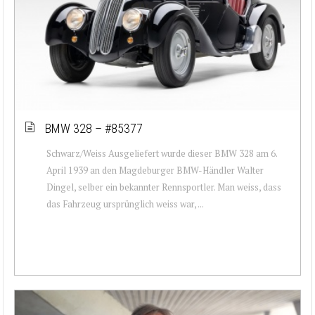
BMW 328 – #85377
Schwarz/Weiss Ausgeliefert wurde dieser BMW 328 am 6.
April 1939 an den Magdeburger BMW-Händler Walter
Dingel, selber ein bekannter Rennsportler. Man weiss, dass
das Fahrzeug ursprünglich weiss war, ...