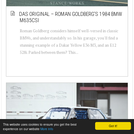
DAS ORIGINAL – ROMAN GOLDBERG’S 1984 BMW
M635CSI
Roman Goldberg considers himself well-versed in classic
BMWs, and understandably so. In his garage, you'll find a
stunning example of a Dakar Yellow E36 M3, and an E12
528i. Parked between them? This...
This website uses cookies to ensure you get the best
Got it!
experience on our website
More info