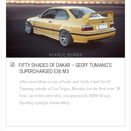
FIFTY SHADES OF DAKAR – GEOFF TUMANG’S
SUPERCHARGED E36 M3
After more than a year of back-and-forth, I met Geoff
Tumang outside of Las Vegas, Nevada, for the first-ever "M
Fest," an event catered to, you guessed it, BMW M cars.
Sporting a purple sedan with p...