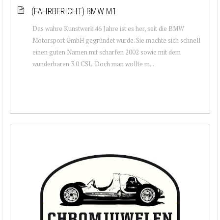
(FAHRBERICHT) BMW M1
Das wahre Kunstwerk 46 Jahre ist es her, seit die BMW
Motorsport GmbH gegründet wurde. Sie machte sich schnell
einen guten Namen mit scharfen 2002 sowie mit dem
wunderbaren 3.0 CSL. Doch man wollte m...