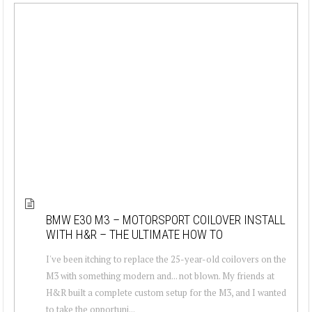
BMW E30 M3 – MOTORSPORT COILOVER INSTALL
WITH H&R – THE ULTIMATE HOW TO
I've been itching to replace the 25-year-old coilovers on the
M3 with something modern and... not blown. My friends at
H&R built a complete custom setup for the M3, and I wanted
to take the opportuni...