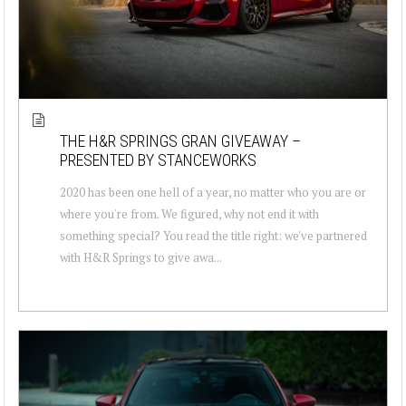
THE H&R SPRINGS GRAN GIVEAWAY –
PRESENTED BY STANCEWORKS
2020 has been one hell of a year, no matter who you are or
where you're from. We figured, why not end it with
something special? You read the title right: we've partnered
with H&R Springs to give awa...