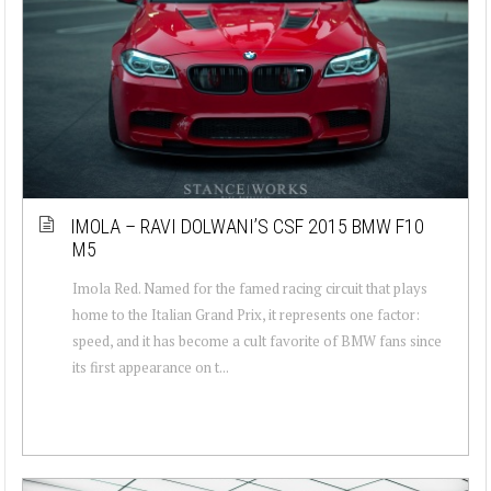
IMOLA – RAVI DOLWANI’S CSF 2015 BMW F10
M5
Imola Red. Named for the famed racing circuit that plays
home to the Italian Grand Prix, it represents one factor:
speed, and it has become a cult favorite of BMW fans since
its first appearance on t...