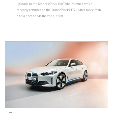
uploads to the StanceWorks YouTube channel, we've
recently returned to the StanceWorks E36. After more than
half a decade off the road, it's in...