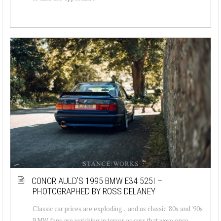
CONOR AULD’S 1995 BMW E34 525I –
PHOTOGRAPHED BY ROSS DELANEY
Classic car prices are exploding... and us classic '80s and '90s
BMW fans are watching in terror as cars that were once