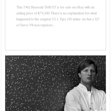
This 1962 Maserati 3500 GT is for sale on eBay with an
asking price of $79,500. There is no explanation for what
happened to the original 3.5 L Tipo 101 inline-six but a 327
ci Chevy V8 now replaces ...