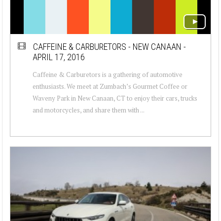
CAFFEINE & CARBURETORS - NEW CANAAN -
APRIL 17, 2016
Caffeine & Carburetors is a gathering of automotive
enthusiasts. We meet at Zumbach’s Gourmet Coffee or
Waveny Park in New Canaan, CT to enjoy their cars, trucks
and motorcycles, and share them with ...