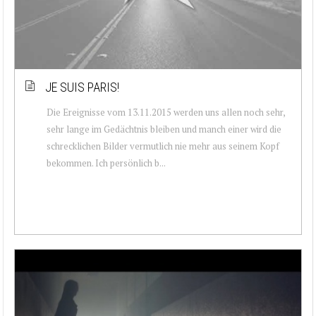
JE SUIS PARIS!
Die Ereignisse vom 13.11.2015 werden uns allen noch sehr,
sehr lange im Gedächtnis bleiben und manch einer wird die
schrecklichen Bilder vermutlich nie mehr aus seinem Kopf
bekommen. Ich persönlich b...