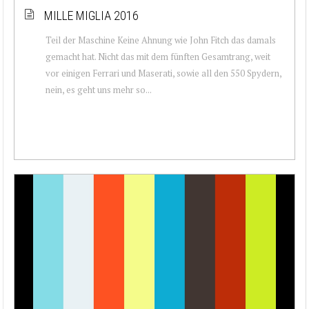
MILLE MIGLIA 2016
Teil der Maschine Keine Ahnung wie John Fitch das damals
gemacht hat. Nicht das mit dem fünften Gesamtrang, weit
vor einigen Ferrari und Maserati, sowie all den 550 Spydern,
nein, es geht uns mehr so...