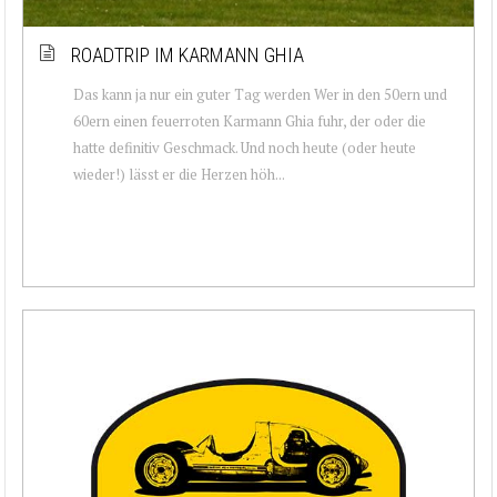
ROADTRIP IM KARMANN GHIA
Das kann ja nur ein guter Tag werden Wer in den 50ern und
60ern einen feuerroten Karmann Ghia fuhr, der oder die
hatte definitiv Geschmack. Und noch heute (oder heute
wieder!) lässt er die Herzen höh...