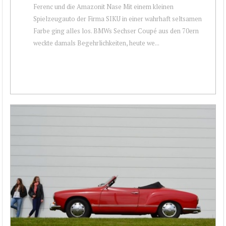
Ferenc und die Amazonit Nase Mit einem kleinen
Spielzeugauto der Firma SIKU in einer wahrhaft seltsamen
Farbe ging alles los. BMWs Sechser Coupé aus den 70ern
weckte damals Begehrlichkeiten, heute we...