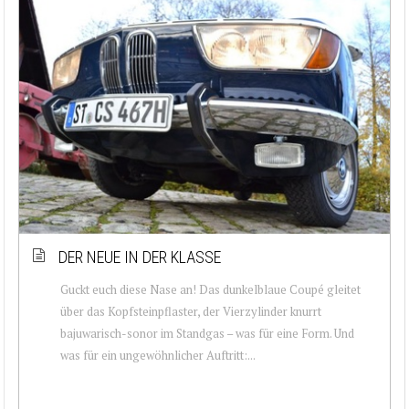
DER NEUE IN DER KLASSE
Guckt euch diese Nase an! Das dunkelblaue Coupé gleitet
über das Kopfsteinpflaster, der Vierzylinder knurrt
bajuwarisch-sonor im Standgas – was für eine Form. Und
was für ein ungewöhnlicher Auftritt:...