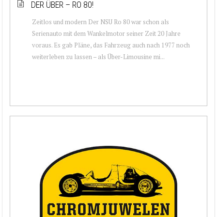
DER ÜBER – RO 80!
Zeitlos und modern Der NSU Ro 80 war schon als
Serienauto mit dem Wankelmotor seiner Zeit 20 Jahre
voraus. Es gab Pläne, das Fahrzeug auch nach 1977 noch
weiterleben zu lassen – als Über-Limousine mi...