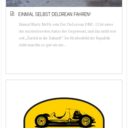
EINMAL SELBST DELOREAN FAHREN!
Einmal Marty McFly sein Der DeLorean DMC-12 ist eines
der mysteriösesten Autos der Gegenwart, und das nicht erst
seit „Zurück in die Zukunft“. Im Straßenbild der Republik
sieht man ihn so gut wie nie...