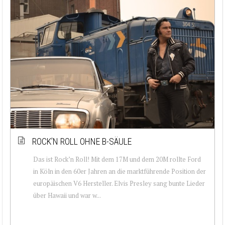
ROCK’N ROLL OHNE B-SÄULE
Das ist Rock’n Roll! Mit dem 17M und dem 20M rollte Ford
in Köln in den 60er Jahren an die marktführende Position der
europäischen V6 Hersteller. Elvis Presley sang bunte Lieder
über Hawaii und war w...