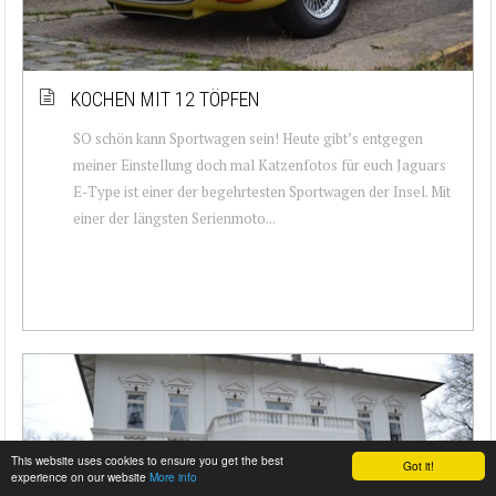
KOCHEN MIT 12 TÖPFEN
SO schön kann Sportwagen sein! Heute gibt’s entgegen
meiner Einstellung doch mal Katzenfotos für euch Jaguars
E-Type ist einer der begehrtesten Sportwagen der Insel. Mit
einer der längsten Serienmoto...
This website uses cookies to ensure you get the best
Got it!
experience on our website
More info