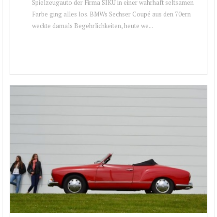
Spielzeugauto der Firma SIKU in einer wahrhaft seltsamen
Farbe ging alles los. BMWs Sechser Coupé aus den 70ern
weckte damals Begehrlichkeiten, heute we...