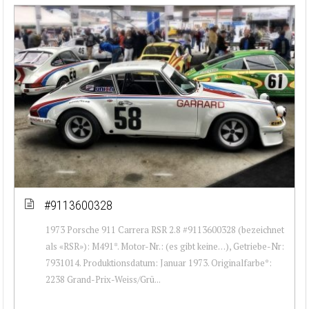
#9113600328
1973 Porsche 911 Carrera RSR 2.8 #9113600328 (bezeichnet
als «RSR»): M491*. Motor-Nr.: (es gibt keine…), Getriebe-Nr:
7931014. Produktionsdatum: Januar 1973. Originalfarbe*:
2238 Grand-Prix-Weiss/Grü...