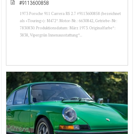
#9113600858
1973 Porsche 911 Carrera RS 2.7 #9113600858 (bezeichnet
als «Touring»): M472*. Motor-Nr.: 6630842, Getriebe-Nr:
7830830. Produktionsdatum: März 1973. Originalfarbe*:
3838, Vipergrün Innenausstattung*...