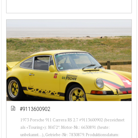
#9113600902
1973 Porsche 911 Carrera RS 2.7 #9113600902 (bezeichnet
als «Touring»): M472*. Motor-Nr.: 6630891 (heute:
unbekannt…), Getriebe-Nr: 7830879. Produktionsdatum: