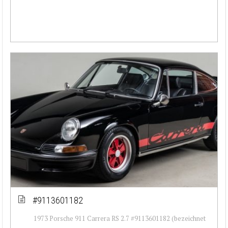
#9113601182
1973 Porsche 911 Carrera RS 2.7 #9113601182 (bezeichnet