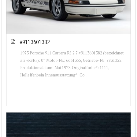
#9113601382
1973 Porsche 911 Carrera RS 2.7 #9113601382 (bezeichnet
als «RSH»): 0*. Motor-Nr.: 6631355, Getriebe-Nr: 7831355.
Produktionsdatum: Mai 1973. Originalfarbe*: 1111,
Hellelfenbein Innenausstattung*: Co...