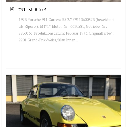
#9113600573
1973 Porsche 911 Carrera RS 2.7 #9113600573 (bezeichnet
als «Sport»): M471*. Motor-Nr.: 6630581, Getriebe-Nr:
7830565. Produktionsdatum: Februar 1973. Originalfarbe*:
2201 Grand-Prix-Weiss/Blau Innen...