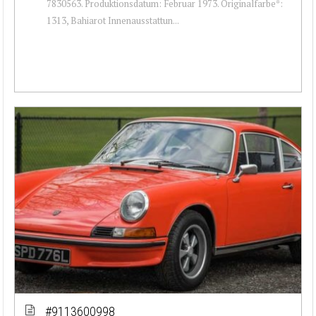
7830563. Produktionsdatum: Februar 1973. Originalfarbe*:
1313, Bahiarot Innenausstattun...
#9113600998