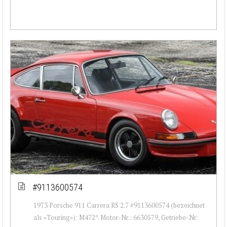
#9113600574
1973 Porsche 911 Carrera RS 2.7 #9113600574 (bezeichnet
als «Touring»): M472*. Motor-Nr.: 6630579, Getriebe-Nr: