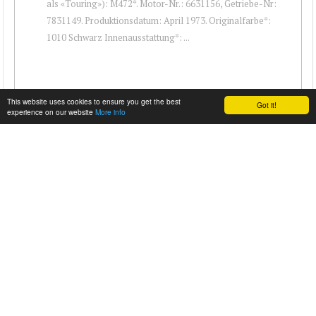
als «Touring»): M472*. Motor-Nr.: 6631156, Getriebe-Nr:
7831149. Produktionsdatum: April 1973. Originalfarbe*:
1010 Schwarz Innenausstattung*: ...
This website uses cookies to ensure you get the best
Got it!
experience on our website
More info