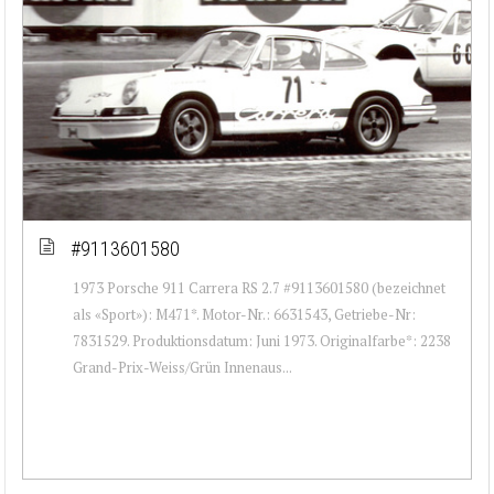
#9113601580
1973 Porsche 911 Carrera RS 2.7 #9113601580 (bezeichnet
als «Sport»): M471*. Motor-Nr.: 6631543, Getriebe-Nr:
7831529. Produktionsdatum: Juni 1973. Originalfarbe*: 2238
Grand-Prix-Weiss/Grün Innenaus...