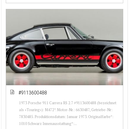
#9113600488
1973 Porsche 911 Carrera RS 2.7 #9113600488 (bezeichnet
als «Touring»): M472*. Motor-Nr.: 6630487, Getriebe-Nr:
7830485. Produktionsdatum: Januar 1973. Originalfarbe*:
1010 Schwarz Innenausstattung*:...