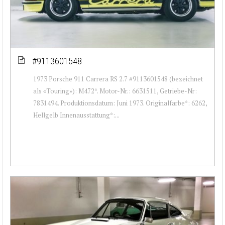
#9113601548
1973 Porsche 911 Carrera RS 2.7 #9113601548 (bezeichnet
als «Touring»): M472*. Motor-Nr.: 6631511, Getriebe-Nr:
7831494. Produktionsdatum: Juni 1973. Originalfarbe*: 6262,
Hellgelb Innenausstattung*:...