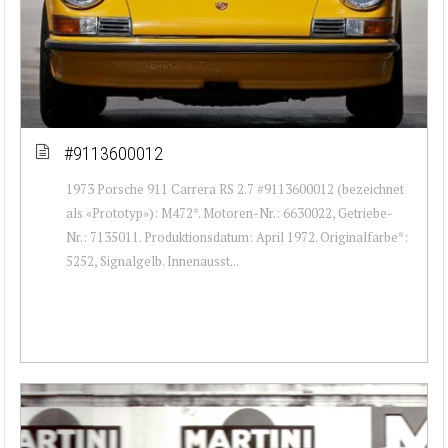
#9113600012
1973 Porsche 911 Carrera RS 2.7 #9113600012 (bezeichnet
als «Prototyp»): M472*. Motoren-Nr.: 6630022, Getriebe-
Nr.: 7135011. Produktionsdatum: April 1972. Originalfarbe*:
5252, Signalgelb. Innenausst...