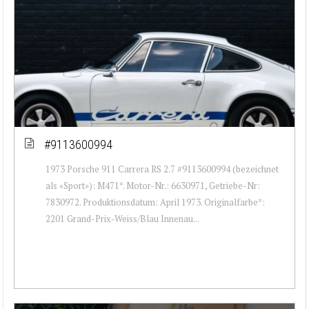
#9113600994
1973 Porsche 911 Carrera RS 2.7 #9113600994 (bezeichnet
als «Sport»): M471*. Motor-Nr.: 6630971, Getriebe-Nr:
7830972. Produktionsdatum: April 1973. Originalfarbe*:
2201 Grand-Prix-Weiss/Blau Innenau...