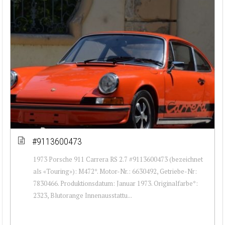
#9113600473
1973 Porsche 911 Carrera RS 2.7 #9113600473 (bezeichnet
als «Touring»): M472*. Motor-Nr.: 6630492, Getriebe-Nr:
7830466. Produktionsdatum: Januar 1973. Originalfarbe*:
2323, Blutorange Innenausstattu...