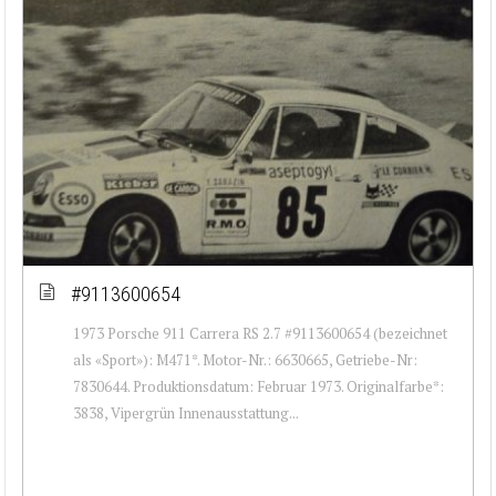
#9113600654
1973 Porsche 911 Carrera RS 2.7 #9113600654 (bezeichnet
als «Sport»): M471*. Motor-Nr.: 6630665, Getriebe-Nr:
7830644. Produktionsdatum: Februar 1973. Originalfarbe*:
3838, Vipergrün Innenausstattung...