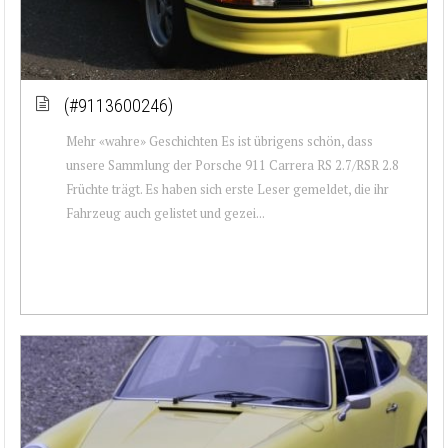
(#9113600246)
Mehr «wahre» Geschichten Es ist übrigens schön, dass
unsere Sammlung der Porsche 911 Carrera RS 2.7/RSR 2.8
Früchte trägt. Es haben sich erste Leser gemeldet, die ihr
Fahrzeug auch gelistet und gezei...