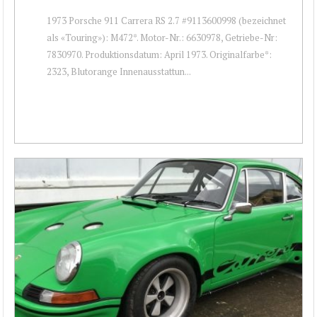
1973 Porsche 911 Carrera RS 2.7 #9113600998 (bezeichnet
als «Touring»): M472*. Motor-Nr.: 6630978, Getriebe-Nr:
7830970. Produktionsdatum: April 1973. Originalfarbe*:
2323, Blutorange Innenausstattun...