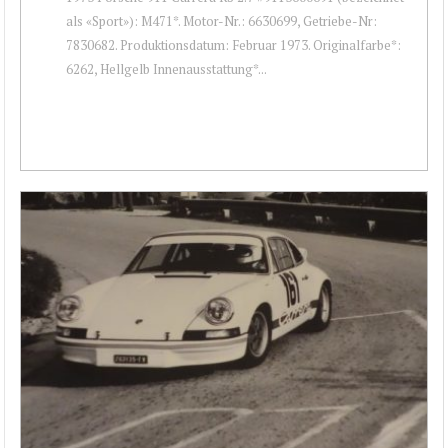
als «Sport»): M471*. Motor-Nr.: 6630699, Getriebe-Nr:
7830682. Produktionsdatum: Februar 1973. Originalfarbe*:
6262, Hellgelb Innenausstattung*...