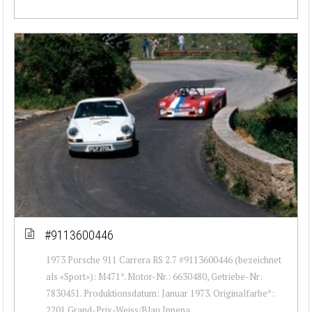
#9113600446
1973 Porsche 911 Carrera RS 2.7 #9113600446 (bezeichnet
als «Sport»): M471*. Motor-Nr.: 6630480, Getriebe-Nr:
7830451. Produktionsdatum: Januar 1973. Originalfarbe*:
2201 Grand-Prix-Weiss/Blau Innena...