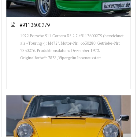
#9113600279
1972 Porsche 911 Carrera RS 2.7 #9113600279 (bezeichnet
als «Touring»): M472*. Motor-Nr.: 6630280, Getriebe-Nr:
7830276. Produktionsdatum: Dezember 1972.
Originalfarbe*: 3838, Vipergrün Innenausstatt...