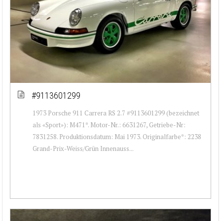
#9113601299
1973 Porsche 911 Carrera RS 2.7 #9113601299 (bezeichnet
als «Sport»): M471*. Motor-Nr.: 6631267, Getriebe-Nr:
7831258. Produktionsdatum: Mai 1973. Originalfarbe*: 2238
Grand-Prix-Weiss/Grün Innenauss...