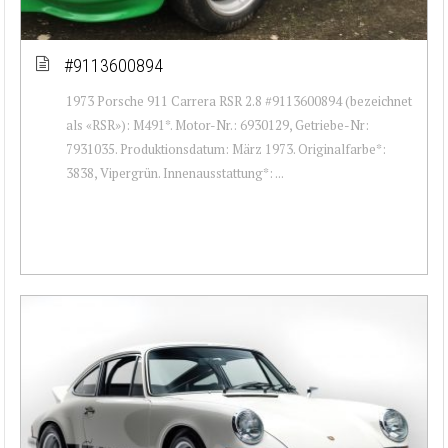
#9113600894
1973 Porsche 911 Carrera RSR 2.8 #9113600894 (bezeichnet
als «RSR»): M491*. Motor-Nr.: 6930129, Getriebe-Nr:
7931035. Produktionsdatum: März 1973. Originalfarbe*:
3838, Vipergrün. Innenausstattung*: ...