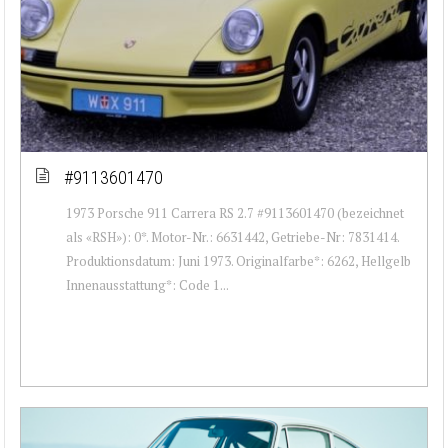
#9113601470
1973 Porsche 911 Carrera RS 2.7 #9113601470 (bezeichnet
als «RSH»): 0*. Motor-Nr.: 6631442, Getriebe-Nr: 7831414.
Produktionsdatum: Juni 1973. Originalfarbe*: 6262, Hellgelb
Innenausstattung*: Code 1...