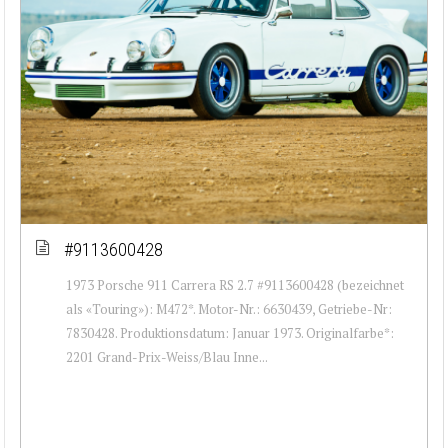
#9113600428
1973 Porsche 911 Carrera RS 2.7 #9113600428 (bezeichnet
als «Touring»): M472*. Motor-Nr.: 6630439, Getriebe-Nr:
7830428. Produktionsdatum: Januar 1973. Originalfarbe*:
2201 Grand-Prix-Weiss/Blau Inne...