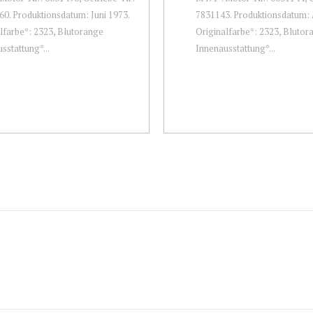
0. Produktionsdatum: Juni 1973.
7831143. Produktionsdatum: A
lfarbe*: 2323, Blutorange
Originalfarbe*: 2323, Blutor
sstattung*...
Innenausstattung*...