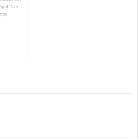
pril 1973.
ange