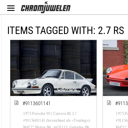
ITEMS TAGGED WITH: 2.7 RS
#9113601141
#9113
1973 Porsche 911 Carrera RS 2.7
1973 Po
#9113601141 (bezeichnet als «Touring»):
#911360
M472*. Motor-Nr.: 6631115, Getriebe-Nr:
M471*. 