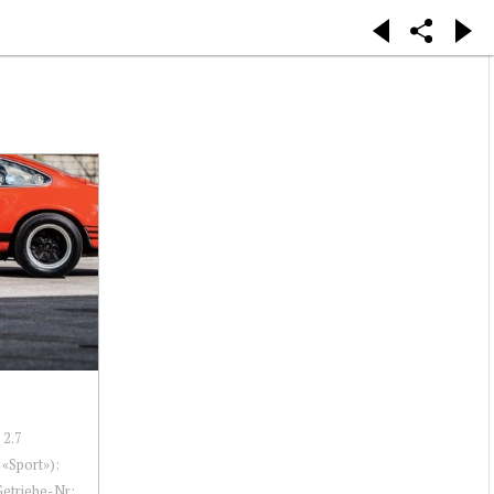
 2.7
«Sport»):
Getriebe-Nr: