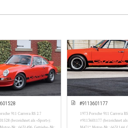
601528
#9113601177
rsche 911 Carrera RS 2.7
1973 Porsche 911 Carrera RS
1528 (bezeichnet als «Sport»):
#9113601177 (bezeichnet als 
Motor-Nr.: 6631496, Getriebe-Nr:
M471*. Motor-Nr.: 6631144, 