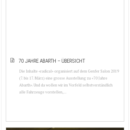
70 JAHRE ABARTH – ÜBERSICHT
Die Inhalte «radical» organisiert auf dem Genfer Salon 2019
(7. bis 17. März) eine grosse Ausstellung zu «70 Jahre
Abarth». Und da wollen wir im Vorfeld selbstverständlich
alle Fahrzeuge vorstellen, ...