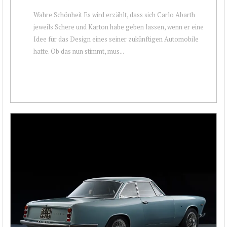
Wahre Schönheit Es wird erzählt, dass sich Carlo Abarth
jeweils Schere und Karton habe geben lassen, wenn er eine
Idee für das Design eines seiner zukünftigen Automobile
hatte. Ob das nun stimmt, mus...