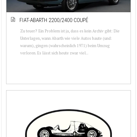
FIAT-ABARTH 2200/2400 COUPÉ
Zu teuer? Ein Problem ist ja, dass es kein Archiv gibt: Die
Unterlagen, wann Abarth wie viele Autos baute (und:
warum), gingen (wahrscheinlich 1971) beim Umzug
verloren. Es lässt sich heute zwar viel...