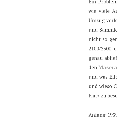
Ein Problem
wie viele A
Umzug verlor
und Sammler
nicht so ge
2100/2300 e
genau ablie
den
Masera
und was Ell
und wieso C
Fiat» zu bes
Anfang 1959