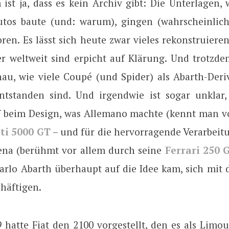
 ist ja, dass es kein Archiv gibt: Die Unterlagen,
utos baute (und: warum), gingen (wahrscheinlic
en. Es lässt sich heute zwar vieles rekonstruiere
 weltweit sind erpicht auf Klärung. Und trotzd
nau, wie viele Coupé (und Spider) als Abarth-Deriv
ntstanden sind. Und irgendwie ist sogar unklar
f beim Design, was Allemano machte (kennt man v
ti 5000 GT
– und für die hervorragende Verarbeitu
ena (berühmt vor allem durch seine
Ferrari 250 
arlo Abarth überhaupt auf die Idee kam, sich mit 
chäftigen.
 hatte Fiat den 2100 vorgestellt, den es als Limou