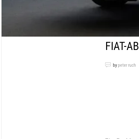
FIAT-A
by
peter ruch