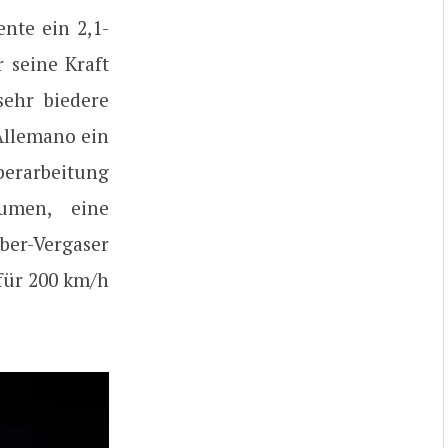
ente ein 2,1-
 seine Kraft
sehr biedere
 Allemano ein
berarbeitung
äumen, eine
er-Vergaser
 für 200 km/h