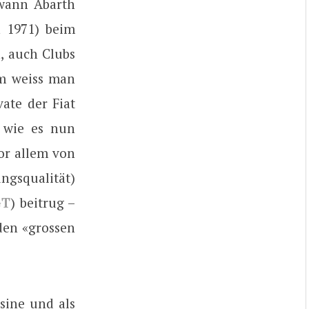
 wann Abarth
h 1971) beim
n, auch Clubs
em weiss man
ate der Fiat
, wie es nun
or allem von
ngsqualität)
GT
) beitrug –
den «grossen
sine und als