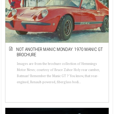
NOT ANOTHER MANIC MONDAY: 1970 MANIC GT
BROCHURE
Images are from the brochure collection of Hemmings
Motor News; courtesy of Bruce Zahor Holy rear camber,
Batman! Remember the Manic GT ? You know, that rear-
engined, Renault-powered, fiberglass bodi...