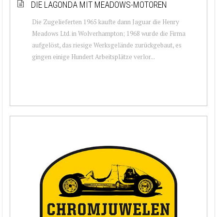
DIE LAGONDA MIT MEADOWS-MOTOREN
Die Zugelieferten 1965 kaufte dann Jaguar die Henry
Meadows Ltd. in Wolverhampton; 1968 wurde die Firma
aufgelöst, das riesige Werksgelände zurückgebaut, es
gingen einige Hundert Arbeitsplätze verlor...