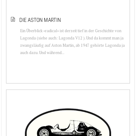
DIE ASTON MARTIN
Ein Überblick «radical» ist derzeit tief in der Geschichte von
Lagonda (siehe auch: Lagonda V12 ). Und da kommt man ja
zwangsläufig auf Aston Martin, ab 1947 gehörte Lagonda ja
auch dazu. Und während...