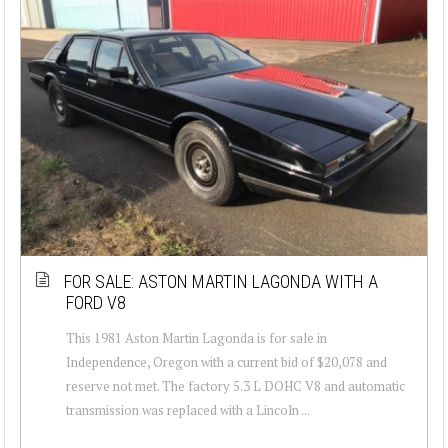
FOR SALE: ASTON MARTIN LAGONDA WITH A
FORD V8
This 1981 Aston Martin Lagonda is for sale in
Independence, Oregon with a current bid of $20,078 and
reserve not met. The factory 5.3 L DOHC V8 and automatic
transmission was replaced with a Lincoln ...