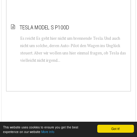
TESLA MODEL S P100D
Es reicht Es geht hier nicht um brennende Tesla. Und auch
nicht um solche, deren Auto-Pilot den Wagen ins Unglück
steuert. Aber wir wollen uns hier einmal fragen, ob Tesla das
vielleicht nicht irgend...
This website uses cookies to ensure you get the best
Got it!
experience on our website
More info