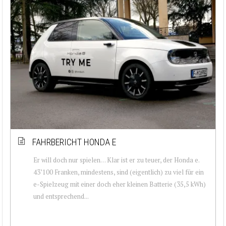
FAHRBERICHT HONDA E
Er will doch nur spielen… Klar ist er zu teuer, der Honda e.
43’100 Franken, mindestens, sind (eigentlich) zu viel für ein
e-Spielzeug mit einer doch eher kleinen Batterie (35,5 kWh)
und entsprechend...