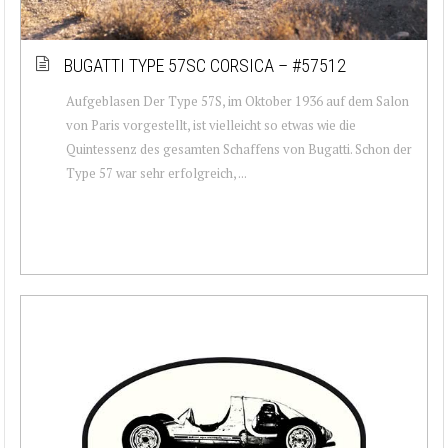
BUGATTI TYPE 57SC CORSICA – #57512
Aufgeblasen Der Type 57S, im Oktober 1936 auf dem Salon
von Paris vorgestellt, ist vielleicht so etwas wie die
Quintessenz des gesamten Schaffens von Bugatti. Schon der
Type 57 war sehr erfolgreich, ...