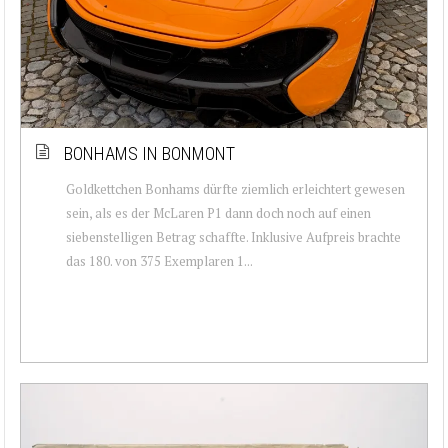
BONHAMS IN BONMONT
Goldkettchen Bonhams dürfte ziemlich erleichtert gewesen
sein, als es der McLaren P1 dann doch noch auf einen
siebenstelligen Betrag schaffte. Inklusive Aufpreis brachte
das 180. von 375 Exemplaren 1...