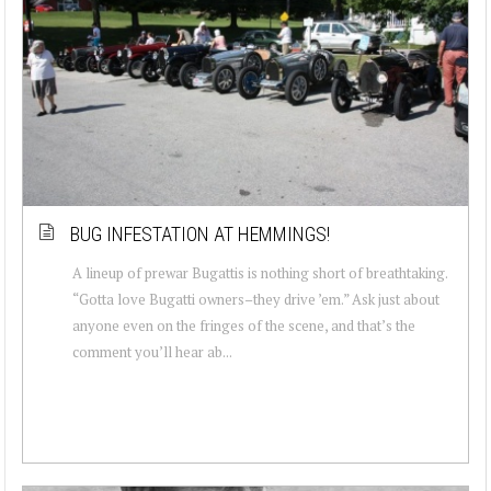
BUG INFESTATION AT HEMMINGS!
A lineup of prewar Bugattis is nothing short of breathtaking.
“Gotta love Bugatti owners–they drive ’em.” Ask just about
anyone even on the fringes of the scene, and that’s the
comment you’ll hear ab...