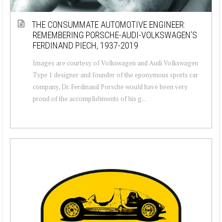
THE CONSUMMATE AUTOMOTIVE ENGINEER:
REMEMBERING PORSCHE-AUDI-VOLKSWAGEN’S
FERDINAND PIECH, 1937-2019
Images are courtesy of Volkswagen and Audi Volkswagen
Type 1 designer and founder of the eponymous sports car
company, Dr. Ferdinand Porsche would have been very
proud of the accomplishments of his g...