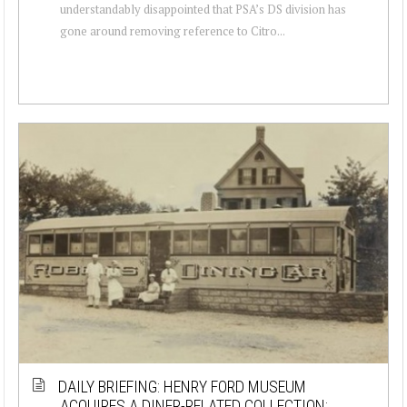
understandably disappointed that PSA’s DS division has
gone around removing reference to Citro...
DAILY BRIEFING: HENRY FORD MUSEUM
ACQUIRES A DINER-RELATED COLLECTION;