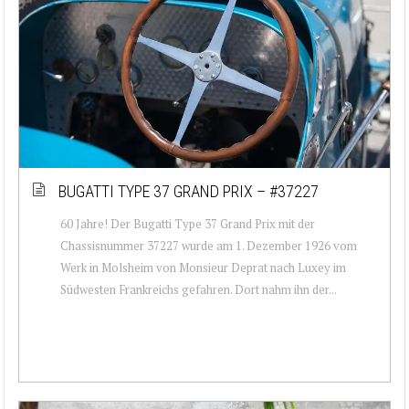
BUGATTI TYPE 37 GRAND PRIX – #37227
60 Jahre! Der Bugatti Type 37 Grand Prix mit der
Chassisnummer 37227 wurde am 1. Dezember 1926 vom
Werk in Molsheim von Monsieur Deprat nach Luxey im
Südwesten Frankreichs gefahren. Dort nahm ihn der...