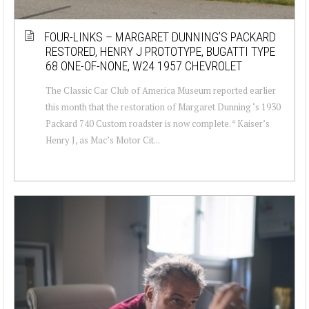
FOUR-LINKS – MARGARET DUNNING’S PACKARD
RESTORED, HENRY J PROTOTYPE, BUGATTI TYPE
68 ONE-OF-NONE, W24 1957 CHEVROLET
The Classic Car Club of America Museum reported earlier
this month that the restoration of Margaret Dunning ‘s 1930
Packard 740 Custom roadster is now complete. * Kaiser’s
Henry J, as Mac’s Motor Cit...