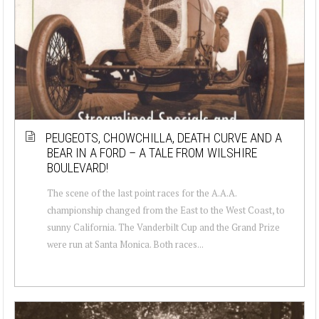
PEUGEOTS, CHOWCHILLA, DEATH CURVE AND A
BEAR IN A FORD – A TALE FROM WILSHIRE
BOULEVARD!
The scene of the last point races for the A.A.A.
championship changed from the East to the West Coast, to
sunny California. The Vanderbilt Cup and the Grand Prize
were run at Santa Monica. Both races...