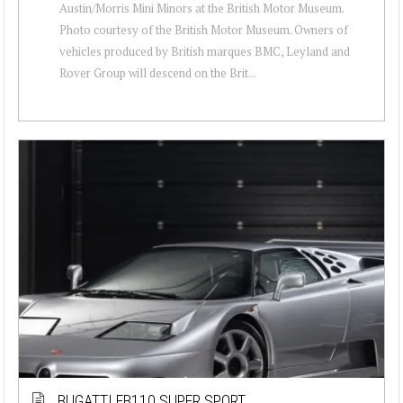
Austin/Morris Mini Minors at the British Motor Museum.
Photo courtesy of the British Motor Museum. Owners of
vehicles produced by British marques BMC, Leyland and
Rover Group will descend on the Brit...
BUGATTI EB110 SUPER SPORT