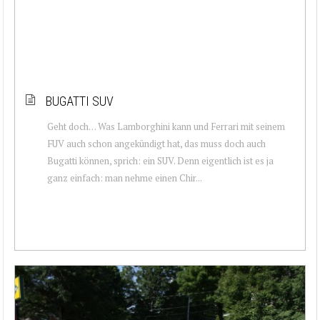
BUGATTI SUV
Geht doch… Was Lamborghini kann und Ferrari mit seinem
FUV auch schon angekündigt hat, das muss doch auch
Bugatti können, sprich: ein SUV. Denn eigentlich ist es ja
ganz einfach: man nehme einen Chir...