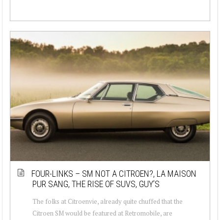
FOUR-LINKS – SM NOT A CITROEN?, LA MAISON
PUR SANG, THE RISE OF SUVS, GUY’S
The folks at Citroenvie, already quite chuffed that the
Citroen SM would be featured at Retromobile, are