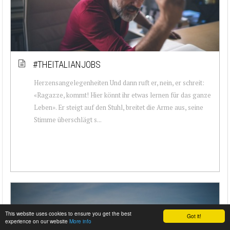
#THEITALIANJOBS
Herzensangelegenheiten Und dann ruft er, nein, er schreit:
«Ragazze, kommt! Hier könnt ihr etwas lernen für das ganze
Leben». Er steigt auf den Stuhl, breitet die Arme aus, seine
Stimme überschlägt s...
This website uses cookies to ensure you get the best
Got it!
experience on our website
More info