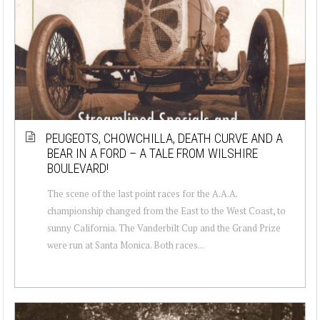
PEUGEOTS, CHOWCHILLA, DEATH CURVE AND A
BEAR IN A FORD – A TALE FROM WILSHIRE
BOULEVARD!
The scene of the last point races for the A.A.A.
championship changed from the East to the West Coast, to
sunny California. The Vanderbilt Cup and the Grand Prize
were run at Santa Monica. Both races...