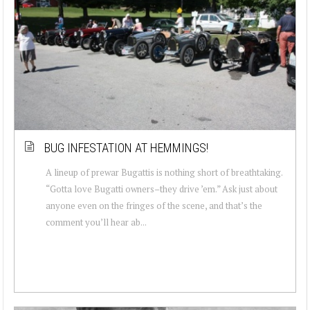
BUG INFESTATION AT HEMMINGS!
A lineup of prewar Bugattis is nothing short of breathtaking.
“Gotta love Bugatti owners–they drive ’em.” Ask just about
anyone even on the fringes of the scene, and that’s the
comment you’ll hear ab...