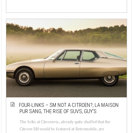
FOUR-LINKS – SM NOT A CITROEN?, LA MAISON
PUR SANG, THE RISE OF SUVS, GUY’S
The folks at Citroenvie, already quite chuffed that the
Citroen SM would be featured at Retromobile, are