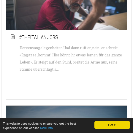
#THEITALIANJOBS
Herzensangelegenheiten Und dann ruft er, nein, er schreit:
«Ragazze, kommt! Hier könnt ihr etwas lernen für das ganze
Leben». Er steigt auf den Stuhl, breitet die Arme aus, seine
Stimme überschlägt s...
This website uses cookies to ensure you get the best
Got it!
experience on our website
More info