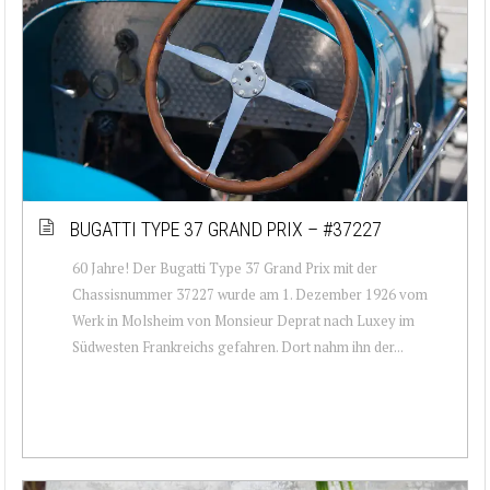
BUGATTI TYPE 37 GRAND PRIX – #37227
60 Jahre! Der Bugatti Type 37 Grand Prix mit der
Chassisnummer 37227 wurde am 1. Dezember 1926 vom
Werk in Molsheim von Monsieur Deprat nach Luxey im
Südwesten Frankreichs gefahren. Dort nahm ihn der...