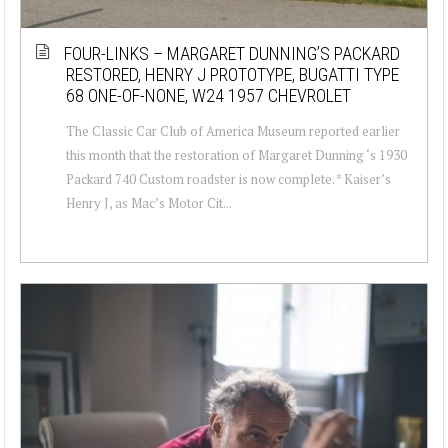
FOUR-LINKS – MARGARET DUNNING’S PACKARD
RESTORED, HENRY J PROTOTYPE, BUGATTI TYPE
68 ONE-OF-NONE, W24 1957 CHEVROLET
The Classic Car Club of America Museum reported earlier
this month that the restoration of Margaret Dunning ‘s 1930
Packard 740 Custom roadster is now complete. * Kaiser’s
Henry J, as Mac’s Motor Cit...