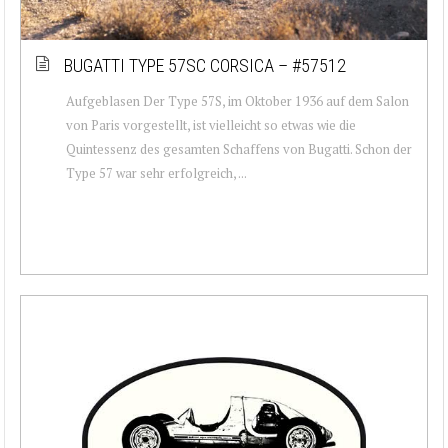
BUGATTI TYPE 57SC CORSICA – #57512
Aufgeblasen Der Type 57S, im Oktober 1936 auf dem Salon
von Paris vorgestellt, ist vielleicht so etwas wie die
Quintessenz des gesamten Schaffens von Bugatti. Schon der
Type 57 war sehr erfolgreich, ...