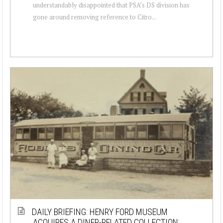
understandably disappointed that PSA’s DS division has
gone around removing reference to Citro...
DAILY BRIEFING: HENRY FORD MUSEUM
ACQUIRES A DINER-RELATED COLLECTION;