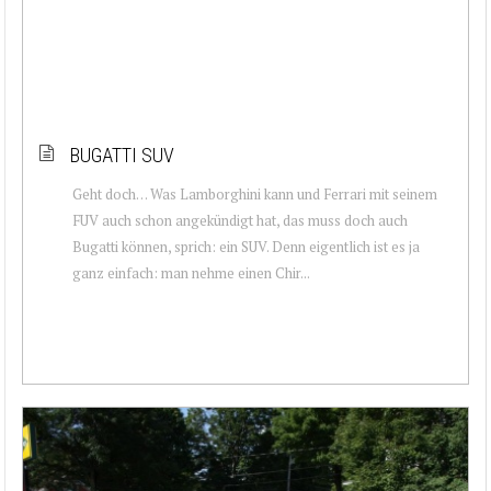
BUGATTI SUV
Geht doch… Was Lamborghini kann und Ferrari mit seinem
FUV auch schon angekündigt hat, das muss doch auch
Bugatti können, sprich: ein SUV. Denn eigentlich ist es ja
ganz einfach: man nehme einen Chir...