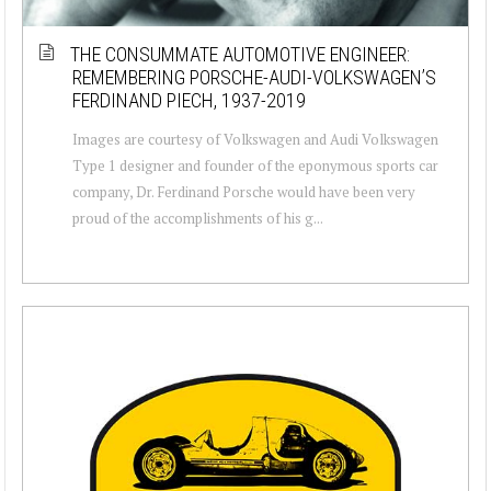
THE CONSUMMATE AUTOMOTIVE ENGINEER:
REMEMBERING PORSCHE-AUDI-VOLKSWAGEN’S
FERDINAND PIECH, 1937-2019
Images are courtesy of Volkswagen and Audi Volkswagen
Type 1 designer and founder of the eponymous sports car
company, Dr. Ferdinand Porsche would have been very
proud of the accomplishments of his g...