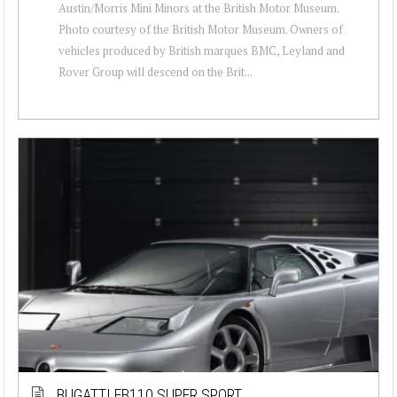
Austin/Morris Mini Minors at the British Motor Museum.
Photo courtesy of the British Motor Museum. Owners of
vehicles produced by British marques BMC, Leyland and
Rover Group will descend on the Brit...
BUGATTI EB110 SUPER SPORT