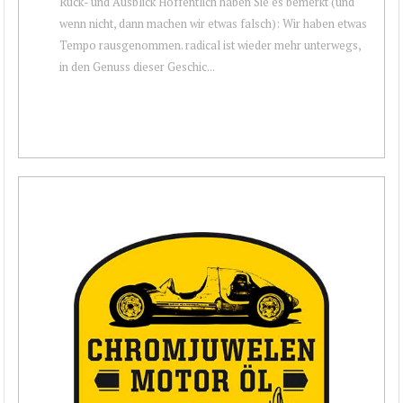
Rück- und Ausblick Hoffentlich haben Sie es bemerkt (und
wenn nicht, dann machen wir etwas falsch): Wir haben etwas
Tempo rausgenommen. radical ist wieder mehr unterwegs,
in den Genuss dieser Geschic...