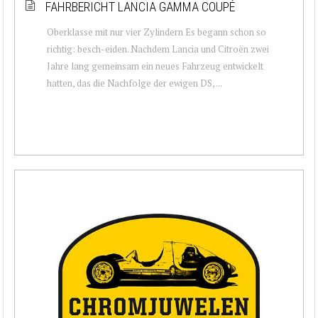
FAHRBERICHT LANCIA GAMMA COUPÉ
Oberklasse mit nur vier Zylindern Es begann schon so
richtig: besch-eiden. Nachdem Lancia und Citroën zwei
Jahre lang gemeinsam ein neues Fahrzeug entwickelt
hatten, das die Nachfolge der ewigen DS, ...