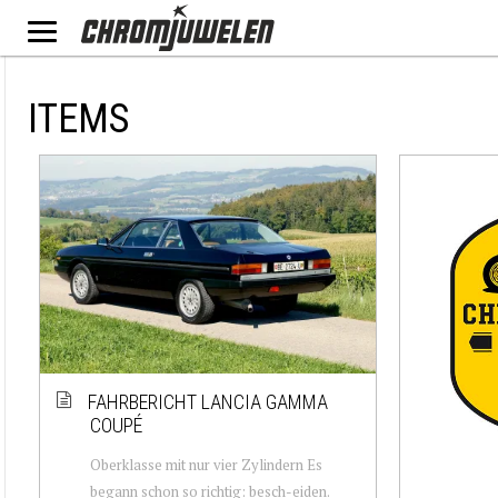
ITEMS
FAHRBERICHT LANCIA GAMMA
COUPÉ
Oberklasse mit nur vier Zylindern Es
begann schon so richtig: besch-eiden.