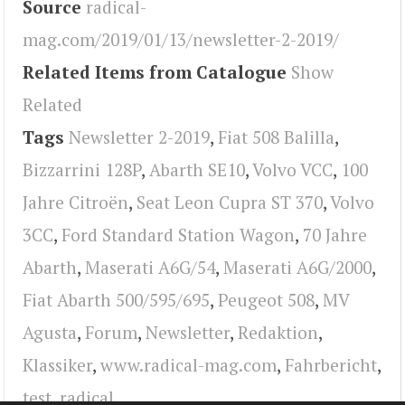
Source
radical-
mag.com/2019/01/13/newsletter-2-2019/
Related Items from Catalogue
Show
Related
Tags
Newsletter 2-2019
,
Fiat 508 Balilla
,
Bizzarrini 128P
,
Abarth SE10
,
Volvo VCC
,
100
Jahre Citroën
,
Seat Leon Cupra ST 370
,
Volvo
3CC
,
Ford Standard Station Wagon
,
70 Jahre
Abarth
,
Maserati A6G/54
,
Maserati A6G/2000
,
Fiat Abarth 500/595/695
,
Peugeot 508
,
MV
Agusta
,
Forum
,
Newsletter
,
Redaktion
,
Klassiker
,
www.radical-mag.com
,
Fahrbericht
,
test
,
radical