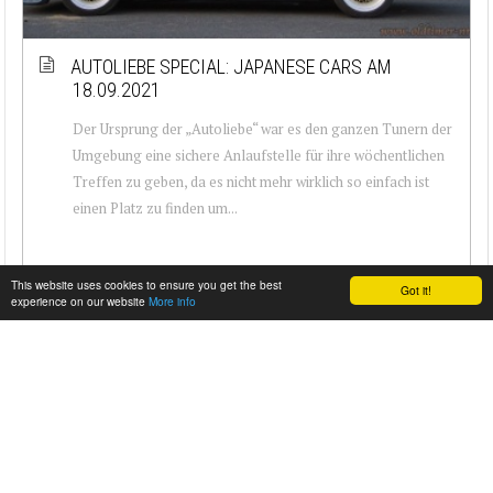
AUTOLIEBE SPECIAL: JAPANESE CARS AM
18.09.2021
Der Ursprung der „Autoliebe“ war es den ganzen Tunern der
Umgebung eine sichere Anlaufstelle für ihre wöchentlichen
Treffen zu geben, da es nicht mehr wirklich so einfach ist
einen Platz zu finden um...
This website uses cookies to ensure you get the best
Got it!
experience on our website
More info