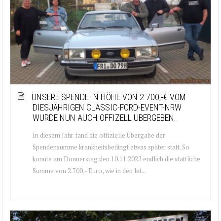
UNSERE SPENDE IN HÖHE VON 2.700,-€ VOM
DIESJÄHRIGEN CLASSIC-FORD-EVENT-NRW
WURDE NUN AUCH OFFIZELL ÜBERGEBEN.
In diesem Jahr fand die offizielle Übergabe der
Spendensumme krankheitsbedingt etwas später statt. So
konnte am Donnerstag den 10.11.2022 endlich die stattliche
Summe von 2.700,- Euro, wie in den let...