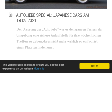
AUTOLIEBE SPECIAL: JAPANESE CARS AM
18.09.2021
Der Ursprung der „Autoliebe“ war es den ganzen Tunern der
Umgebung eine sichere Anlaufstelle für ihre wöchentlichen
Treffen zu geben, da es nicht mehr wirklich so einfach ist
einen Platz zu finden um...
This website uses cookies to ensure you get the best
Got it!
experience on our website
More info