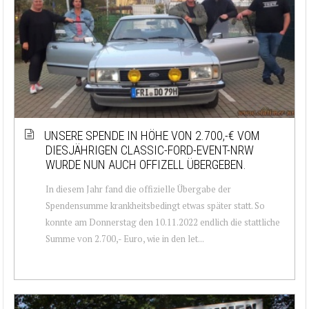
UNSERE SPENDE IN HÖHE VON 2.700,-€ VOM
DIESJÄHRIGEN CLASSIC-FORD-EVENT-NRW
WURDE NUN AUCH OFFIZELL ÜBERGEBEN.
In diesem Jahr fand die offizielle Übergabe der
Spendensumme krankheitsbedingt etwas später statt. So
konnte am Donnerstag den 10.11.2022 endlich die stattliche
Summe von 2.700,- Euro, wie in den let...